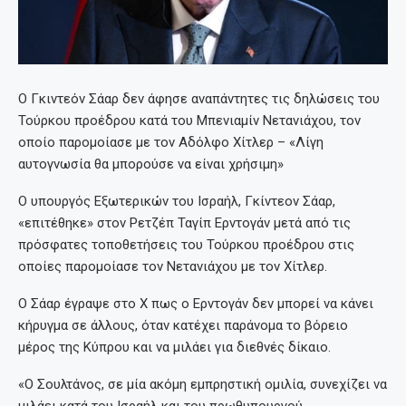
Ο Γκιντεόν Σάαρ δεν άφησε αναπάντητες τις δηλώσεις του
Τούρκου προέδρου κατά του Μπενιαμίν Νετανιάχου, τον
οποίο παρομοίασε με τον Αδόλφο Χίτλερ – «Λίγη
αυτογνωσία θα μπορούσε να είναι χρήσιμη»
Ο υπουργός Εξωτερικών του Ισραήλ, Γκίντεον Σάαρ,
«επιτέθηκε» στον Ρετζέπ Ταγίπ Ερντογάν μετά από τις
πρόσφατες τοποθετήσεις του Τούρκου προέδρου στις
οποίες παρομοίασε τον Νετανιάχου με τον Χίτλερ.
Ο Σάαρ έγραψε στο X πως ο Ερντογάν δεν μπορεί να κάνει
κήρυγμα σε άλλους, όταν κατέχει παράνομα το βόρειο
μέρος της Κύπρου και να μιλάει για διεθνές δίκαιο.
«Ο Σουλτάνος, σε μία ακόμη εμπρηστική ομιλία, συνεχίζει να
μιλάει κατά του Ισραήλ και του πρωθυπουργού