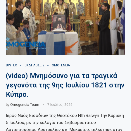
ΒΙΝΤΕΟ
ΕΚΔΗΛΩΣΕΙΣ
ΟΜΟΓΕΝΕΙΑ
(video) Μνημόσυνο για τα τραγικά
γεγονότα της 9ης Ιουλίου 1821 στην
Κύπρο.
by
Omogeneia Team
7 Ιουλίου, 2026
Ιερός Ναός Εισοδίων της Θεοτόκου Nth.Balwyn Την Κυριακή
5 Ιουλίου, με την ευλογία του Σεβασμιωτάτου
Αρχιεπισκόπου Αυστραλίας κ.κ. Μακαρίου, τελέστηκε στον