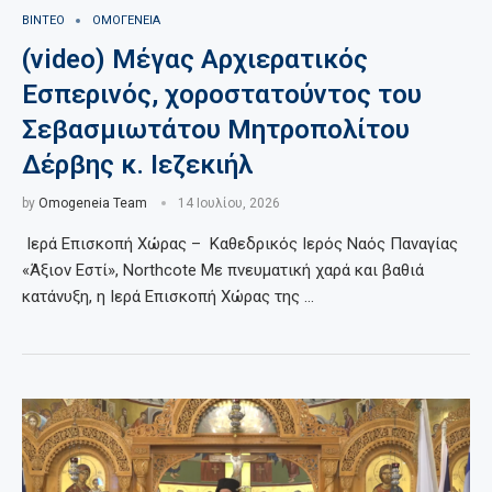
ΒΙΝΤΕΟ
ΟΜΟΓΕΝΕΙΑ
(video) Μέγας Αρχιερατικός
Εσπερινός, χοροστατούντος του
Σεβασμιωτάτου Μητροπολίτου
Δέρβης κ. Ιεζεκιήλ
by
Omogeneia Team
14 Ιουλίου, 2026
Ιερά Επισκοπή Χώρας – Καθεδρικός Ιερός Ναός Παναγίας
«Άξιον Εστί», Northcote Με πνευματική χαρά και βαθιά
κατάνυξη, η Ιερά Επισκοπή Χώρας της …