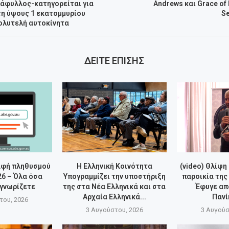
τάφυλλος-κατηγορείται για
Andrews και Grace of
η ύψους 1 εκατομμυρίου
Se
ολυτελή αυτοκίνητα
ΔΕΙΤΕ ΕΠΙΣΗΣ
αφή πληθυσμού
Η Ελληνική Κοινότητα
(video) Θλίψη
26 – Όλα όσα
Υπογραμμίζει την υποστήριξη
παροικία της
 γνωρίζετε
της στα Νέα Ελληνικά και στα
Έφυγε απ
Αρχαία Ελληνικά...
Πανί
του, 2026
3 Αυγούστου, 2026
3 Αυγούσ