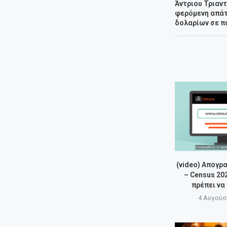
Άντριου Τριαν
φερόμενη απάτ
δολαρίων σε π
(video) Απογρ
– Census 20
πρέπει να
4 Αυγούσ