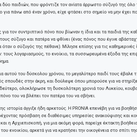
α δύο παιδιών, που φρόντιζε τον ανίατα άρρωστο σύζυγό της όλο 
 για πάνω από έναν χρόνο, είχε φτάσει στο σημείο να μην έχει π
 για τον συντριπτικό πόνο που βίωναν η ίδια και τα παιδιά της κ
τους σύζυγο και πατέρα να φθίνει (ένας πόνος που έγινε αβάσταχ
 όταν ο σύζυγός της πέθανε). Μίλησε επίσης για τις καθημερινές
: τους λογαριασμούς, το ενοίκιο, τα συσσωρευμένα έξοδα της επ
δημα.
ια αυτού του δύσκολου χρόνου, το μεγαλύτερο παιδί τους έβαλε τ
ς σπουδές στην άκρη, και δούλεψε όπου μπορούσε για να στηρίξε
ο δεύτερο, ολοκλήρωσε τη δυσκολότερη χρονιά του Λυκείου, κου
πόνο του να βλέπει τον πατέρα του να σβήνει.
της ιστορία άγγιξε ήδη αρκετούς. Η PRONIA επενέβη για να βοηθήσ
ρέχοντας πρόσβαση σε διαθέσιμες υπηρεσίες ανακούφισης και κο
και η Αρχιεπισκοπή, για μια ακόμη φορά, παρείχε έκτακτη βοήθεια
του ενοικίου, αρκετά για να κρατήσει την οικογένεια στο σπίτι της