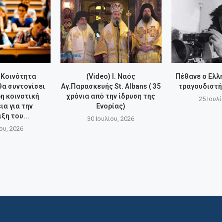
 Κοινότητα
(Video) Ι. Ναός
Πέθανε ο Ελ
α συντονίσει
Αγ.Παρασκευής St. Albans ( 35
τραγουδιστή
η κοινοτική
χρόνια από την ίδρυση της
25 Ιουλ
α για την
Ενορίας)
ξη του...
30 Ιουλίου, 2026
ου, 2026