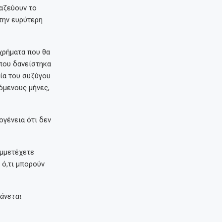
μαζεύουν το
την ευρύτερη
 χρήματα που θα
που δανείστηκα
μία του συζύγου
όμενους μήνες,
ογένεια ότι δεν
υμμετέχετε
 ό,τι μπορούν
βάνεται