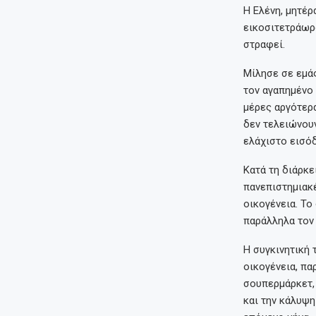
Η Ελένη, μητέρ
εικοσιτετράωρο
στραφεί.
Μίλησε σε εμάς
τον αγαπημένο 
μέρες αργότερα
δεν τελειώνουν
ελάχιστο εισό
Κατά τη διάρκε
πανεπιστημιακέ
οικογένεια. Τ
παράλληλα τον 
Η συγκινητική 
οικογένεια, πα
σουπερμάρκετ, 
και την κάλυψη 