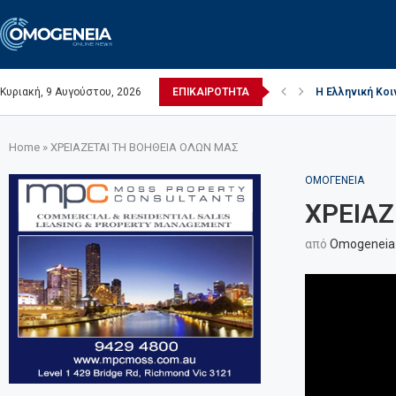
Κυριακή, 9 Αυγούστου, 2026
ΕΠΙΚΑΙΡΟΤΗΤΑ
Η Ελληνική Κοι
(Video) Ι. Ναός
Πέθανε ο Ελλη
Η κοινότητα επι
Η Ελληνική Κοι
Home
»
ΧΡΕΙΑΖΕΤΑΙ ΤΗ ΒΟΗΘΕΙΑ ΟΛΩΝ ΜΑΣ
ΟΜΟΓΕΝΕΙΑ
ΧΡΕΙΑΖ
από
Omogeneia