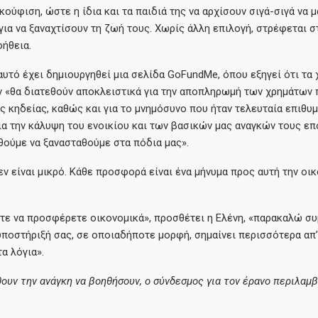
ούφιση, ώστε η ίδια και τα παιδιά της να αρχίσουν σιγά-σιγά να 
για να ξαναχτίσουν τη ζωή τους. Χωρίς άλλη επιλογή, στρέφεται σ
οήθεια.
αυτό έχει δημιουργηθεί μια σελίδα GoFundMe, όπου εξηγεί ότι τα
 «θα διατεθούν αποκλειστικά για την αποπληρωμή των χρημάτων 
ης κηδείας, καθώς και για το μνημόσυνο που ήταν τελευταία επιθυ
για την κάλυψη του ενοικίου και των βασικών μας αναγκών τους επ
ούμε να ξανασταθούμε στα πόδια μας».
ν είναι μικρό. Κάθε προσφορά είναι ένα μήνυμα προς αυτή την οικ
τε να προσφέρετε οικονομικά», προσθέτει η Ελένη, «παρακαλώ σ
υποστήριξή σας, σε οποιαδήποτε μορφή, σημαίνει περισσότερα απ’
α λόγια».
θουν την ανάγκη να βοηθήσουν, ο σύνδεσμος για τον έρανο περιλαμ