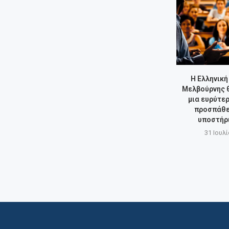
Η Ελληνική
Μελβούρνης θ
μια ευρύτερ
προσπάθει
υποστήρι
31 Ιουλί