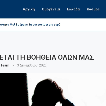
Αρχική
Ομογένεια
Ελλάδα
Κόσμος
νότητα Μελβούρνης θα συντονίσει μια ευρύτερη κοινοτική προσπάθεια για...
 Αγ.Παρασκευής St. Albans ( 35 χρόνια από την...
νοαυστραλός τραγουδιστής Τζων Τίκης
λύει τη δικαστική διαφορά της κατά της Αρχής North...
νότητα Μελβούρνης καταγγέλλει στην Football Victoria τα προσβλητικά και...
ΕΤΑΙ ΤΗ ΒΟΗΘΕΙΑ ΟΛΩΝ ΜΑΣ
 Team
3 Δεκεμβρίου, 2025