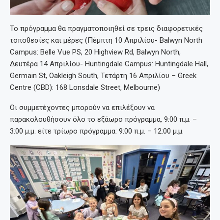
Το πρόγραμμα θα πραγματοποιηθεί σε τρεις διαφορετικές
τοποθεσίες και μέρες (Πέμπτη 10 Απριλίου- Balwyn North
Campus: Belle Vue PS, 20 Highview Rd, Balwyn North,
Δευτέρα 14 Απριλίου- Huntingdale Campus: Huntingdale Hall,
Germain St, Oakleigh South, Τετάρτη 16 Απριλίου – Greek
Centre (CBD): 168 Lonsdale Street, Melbourne)
Οι συμμετέχοντες μπορούν να επιλέξουν να
παρακολουθήσουν όλο το εξάωρο πρόγραμμα, 9:00 π.μ. –
3:00 μ.μ. είτε τρίωρο πρόγραμμα: 9:00 π.μ. – 12:00 μ.μ.