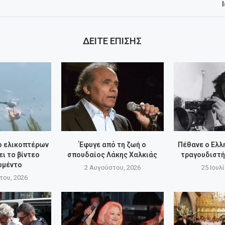
ΔΕΙΤΕ ΕΠΙΣΗΣ
ο ελικοπτέρων
Έφυγε από τη ζωή ο
Πέθανε ο Ελ
ει το βίντεο
σπουδαίος Λάκης Χαλκιάς
τραγουδιστή
υμέντο
2 Αυγούστου, 2026
25 Ιουλ
του, 2026