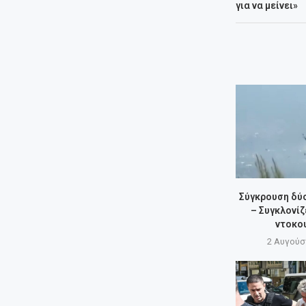
για να μείνει»
Σύγκρουση δύ
– Συγκλονίζ
ντοκο
2 Αυγούσ