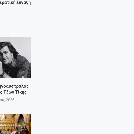
Ιερατική Σύναξη
ληνοαυστραλός
ς Τζων Τίκης
ίου, 2026