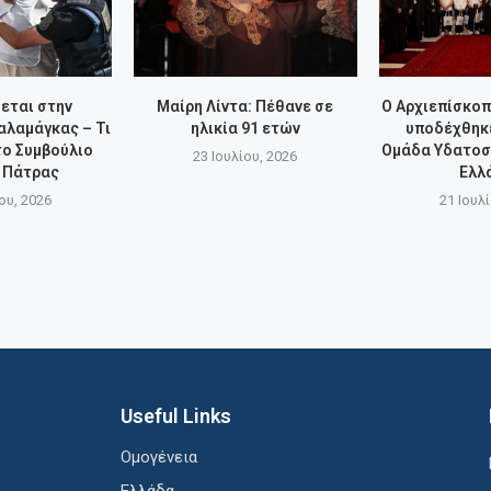
εται στην
Μαίρη Λίντα: Πέθανε σε
Ο Αρχιεπίσκο
αλαμάγκας – Τι
ηλικία 91 ετών
υποδέχθηκε
ο Συμβούλιο
Ομάδα Υδατοσ
23 Ιουλίου, 2026
 Πάτρας
Ελλ
ου, 2026
21 Ιουλ
Useful Links
Ομογένεια