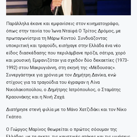
Παράλληλα έκανε και εμφανίσεις στον κινηματογράφο,
όπως στην ταινία του Ίωνα Νταϊφά Ο Τρίτος Δρόμος, με
πρωταγωνίστρια τη Μάρω Κοντού. Συνδυάζοντας
υποκριτική και τραγούδι, εισήγαγε στην Ελλάδα ένα νέο
είδος διασκέδασης που περιλάμβανε πρόζα, σάτιρα, χορό
και μουσική. Εμφανιζόταν για σχεδόν δύο δεκαετίες (1973-
1992) στου Μακρυγιάννη, στη σκηνή της «Μέδουσας».
Συνεργάστηκε για χρόνια με τον Δημήτρη Δανίκα, ενώ
στίχους για τα τραγούδια του έγραψαν η Λίνα
Νικολακοπούλου, ο Δημήτρης Ιατρόπουλος, ο Σταμάτης
Κραουνάκης και η Νινή Ζαχά.
Διατήρησε στενή φιλία με το Μάνο Χατζιδάκι και τον Νίκο
Γκάτσο.
Ο Γιώργος Μαρίνος θεωρείται ο πρώτος σόουμαν της
Ελλάδας, με τα σκετς, τις καυστικές ατάκες και τις μιμήσεις