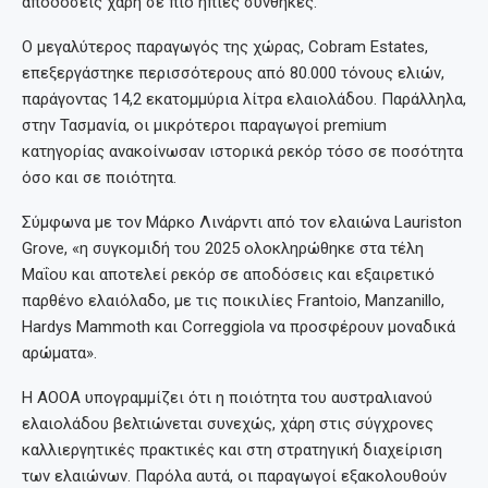
αποδόσεις χάρη σε πιο ήπιες συνθήκες.
Ο μεγαλύτερος παραγωγός της χώρας, Cobram Estates,
επεξεργάστηκε περισσότερους από 80.000 τόνους ελιών,
παράγοντας 14,2 εκατομμύρια λίτρα ελαιολάδου. Παράλληλα,
στην Τασμανία, οι μικρότεροι παραγωγοί premium
κατηγορίας ανακοίνωσαν ιστορικά ρεκόρ τόσο σε ποσότητα
όσο και σε ποιότητα.
Σύμφωνα με τον Μάρκο Λινάρντι από τον ελαιώνα Lauriston
Grove, «η συγκομιδή του 2025 ολοκληρώθηκε στα τέλη
Μαΐου και αποτελεί ρεκόρ σε αποδόσεις και εξαιρετικό
παρθένο ελαιόλαδο, με τις ποικιλίες Frantoio, Manzanillo,
Hardys Mammoth και Correggiola να προσφέρουν μοναδικά
αρώματα».
Η AOOA υπογραμμίζει ότι η ποιότητα του αυστραλιανού
ελαιολάδου βελτιώνεται συνεχώς, χάρη στις σύγχρονες
καλλιεργητικές πρακτικές και στη στρατηγική διαχείριση
των ελαιώνων. Παρόλα αυτά, οι παραγωγοί εξακολουθούν