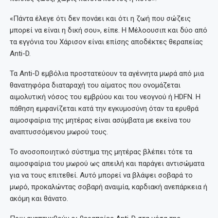
«Πάντα έλεγε ότι δεν πονάει και ότι η ζωή που σώζεις
μπορεί να είναι η δική σου», είπε. Η Μέλοουσιπ και δύο από
τα εγγόνια του Χάρισον είναι επίσης αποδέκτες θεραπείας
Anti-D.
Τα Anti-D εμβόλια προστατεύουν τα αγέννητα μωρά από μια
θανατηφόρα διαταραχή του αίματος που ονομάζεται
αιμολυτική νόσος του εμβρύου και του νεογνού ή HDFN. Η
πάθηση εμφανίζεται κατά την εγκυμοσύνη όταν τα ερυθρά
αιμοσφαίρια της μητέρας είναι ασύμβατα με εκείνα του
αναπτυσσόμενου μωρού τους.
Το ανοσοποιητικό σύστημα της μητέρας βλέπει τότε τα
αιμοσφαίρια του μωρού ως απειλή και παράγει αντισώματα
για να τους επιτεθεί. Αυτό μπορεί να βλάψει σοβαρά το
μωρό, προκαλώντας σοβαρή αναιμία, καρδιακή ανεπάρκεια ή
ακόμη και θάνατο.