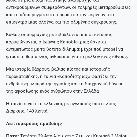
αντικρουόμενων συμφερόντων, οι τολμηρές μεταρρυθμίσεις
και το αδιαπραγμάτευτο όραμά του τον φέρνουν στο
επίκεντρο μιας ολοένα και πιο οξυμένης σύγκρουσης.
Καθώς οι συμμαχίες μεταβάλλονται και οι εντάσεις
κορυφώνονται, ο Ιωάννης Καποδίστριας έρχεται
αντιμέτωπος με το ύστατο δίλημμα: μέχρι πού μπορεί να
φτάσει η θυσία ενός ανθρώπου για το μέλλον ενός έθνους;
Μια ιστορία θάρρους, βαθιάς πίστης και ιστορικής
παρακαταθήκης, η ταινία «Καποδίστριας» φωτίζει την
ανθρώπινη πλευρά της ηγεσίας και τη διαχρονική δύναμη
της αφοσίωσης ενός ανθρώπου στην Ελλάδα.
Η ταινία είναι στα ελληνικά, με αγγλικούς υπότιτλους.
Διάρκεια: 140 λεπτά.
Λεπτομέρειες προβολής
Πότε:
Τετάρτη 29 Απριλίου, στις 7μ.μ. και Κυριακή 3 Μαΐου,