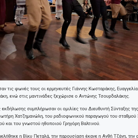
αν τις φωνές τους οι ερμηνευτές Γιάννης Κωσταράκης, Ευαγγελία
άκη, ενώ στις μαντινάδες ξεχώρισε ο Αντώνης Τσουρδαλάκης.
ς εκδήλωσης συμπλήρωσαν οι ομιλίες του Διευθυντή Σύνταξης τη
ωτήρη Χατζημανώλη, του ραδιοφωνικού παραγωγού του σταθμού
ύ και του γνωστού ηθοποιού Γρηγόρη Βαλτινού.
μελήθηκε η Βίκυ Πεταλά, την παρουσίαση έκανε η Ανθή Τζάνη, την