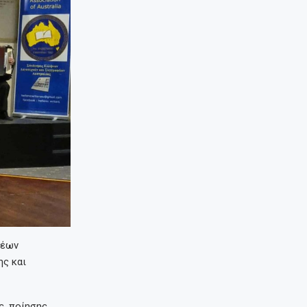
φέων
ης και
ς, ποίησης,