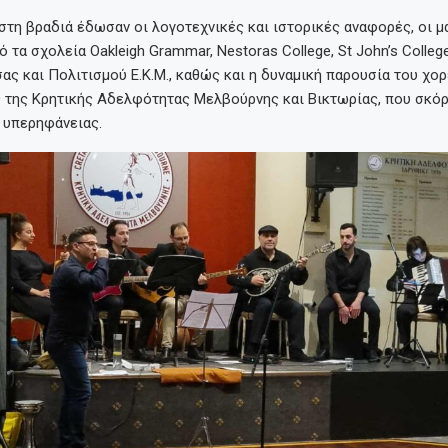
 στη βραδιά έδωσαν οι λογοτεχνικές και ιστορικές αναφορές, οι μ
 τα σχολεία Oakleigh Grammar, Nestoras College, St John’s College
ς και Πολιτισμού Ε.Κ.Μ., καθώς και η δυναμική παρουσία του χο
 της Κρητικής Αδελφότητας Μελβούρνης και Βικτωρίας, που σκόρ
 υπερηφάνειας.