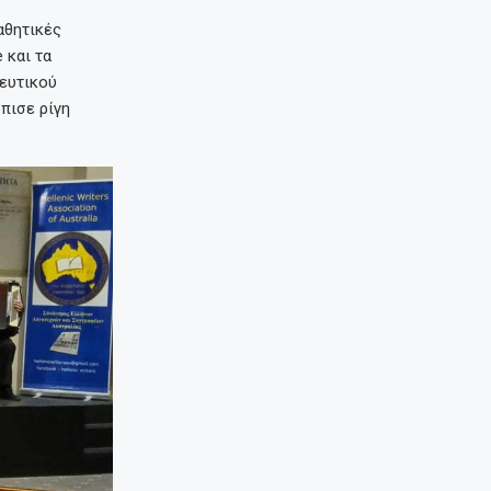
αθητικές
 και τα
ρευτικού
πισε ρίγη