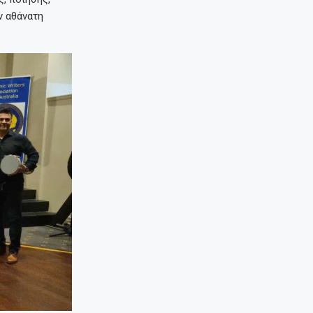
ν αθάνατη