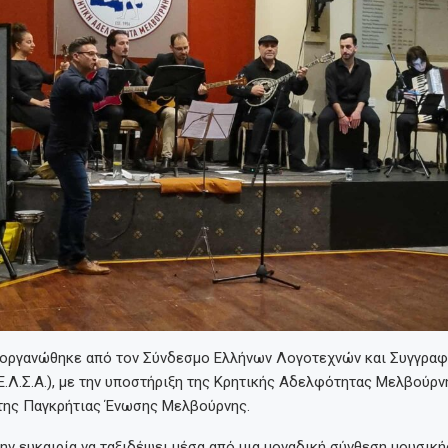
οργανώθηκε από τον Σύνδεσμο Ελλήνων Λογοτεχνών και Συγγρα
Ε.Λ.Σ.Α.), με την υποστήριξη της Κρητικής Αδελφότητας Μελβούρν
 της Παγκρήτιας Ένωσης Μελβούρνης.
την ευκαιρία να ταξιδέψει μέσα από μια μοναδική σύνθεση μουσική