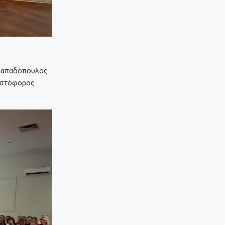
 Παπαδόπουλος
ριστόφορος