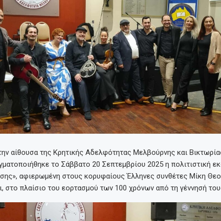
την αίθουσα της Κρητικής Αδελφότητας Μελβούρνης και Βικτωρίας
αγματοποιήθηκε το Σάββατο 20 Σεπτεμβρίου 2025 η πολιτιστική ε
σης», αφιερωμένη στους κορυφαίους Έλληνες συνθέτες Μίκη Θε
, στο πλαίσιο του εορτασμού των 100 χρόνων από τη γέννησή του