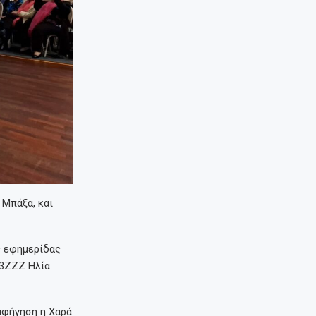
 Μπάξα, και
ς εφημερίδας
 3ZZZ Ηλία
 αφήγηση η Χαρά