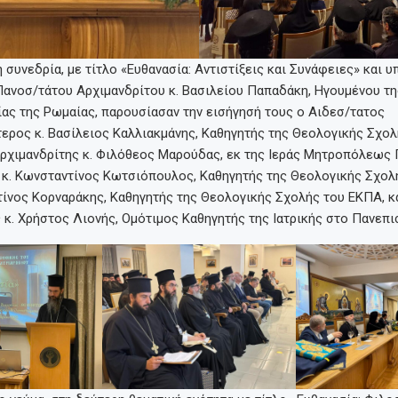
 συνεδρία, με τίτλο «Ευθανασία: Αντιστίξεις και Συνάφειες» και υ
Πανοσ/τάτου Αρχιμανδρίτου κ. Βασιλείου Παπαδάκη, Ηγουμένου τη
ας της Ρωμαίας, παρουσίασαν την εισήγησή τους ο Αιδεσ/τατος
ρος κ. Βασίλειος Καλλιακμάνης, Καθηγητής της Θεολογικής Σχολ
ρχιμανδρίτης κ. Φιλόθεος Μαρούδας, εκ της Ιεράς Μητροπόλεως Γ
 κ. Κωνσταντίνος Κωτσιόπουλος, Καθηγητής της Θεολογικής Σχολ
τίνος Κορναράκης, Καθηγητής της Θεολογικής Σχολής του ΕΚΠΑ, κα
κ. Χρήστος Λιονής, Ομότιμος Καθηγητής της Ιατρικής στο Πανεπι