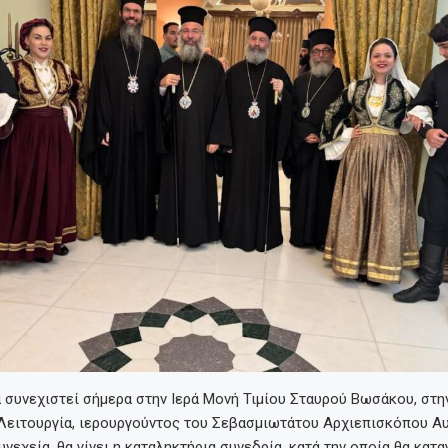
 συνεχιστεί σήμερα στην Ιερά Μονή Τιμίου Σταυρού Βωσάκου, στη
 Λειτουργία, ιερουργούντος του Σεβασμιωτάτου Αρχιεπισκόπου Αυ
υνεχεία, θα γίνει η καταληκτήρια συνεδρία, κατά την οποία θα κατ