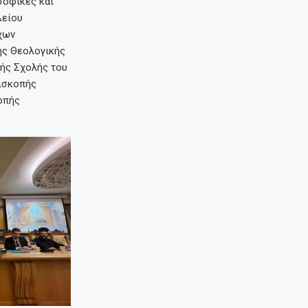
σοφικές και
λείου
χων
ης Θεολογικής
κής Σχολής του
πισκοπής
οπής