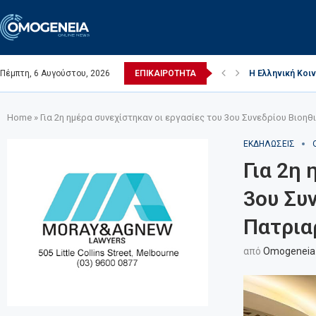
Πέμπτη, 6 Αυγούστου, 2026
ΕΠΙΚΑΙΡΟΤΗΤΑ
Η Ελληνική Κοιν
(Video) Ι. Ναός 
Πέθανε ο Ελλην
Η κοινότητα επι
Η Ελληνική Κοιν
Home
»
Για 2η ημέρα συνεχίστηκαν οι εργασίες του 3ου Συνεδρίου Βιοη
ΕΚΔΗΛΩΣΕΙΣ
Για 2η 
3ου Συ
Πατρια
από
Omogeneia