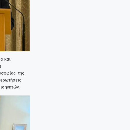
ο και
ε
οσοφίας, της
ι ερωτήσεις
εισηγητών.