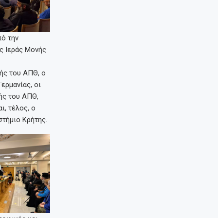
πό την
ς Ιεράς Μονής
ής του ΑΠΘ, ο
ερμανίας, οι
ής του ΑΠΘ,
ι, τέλος, ο
στήμιο Κρήτης.