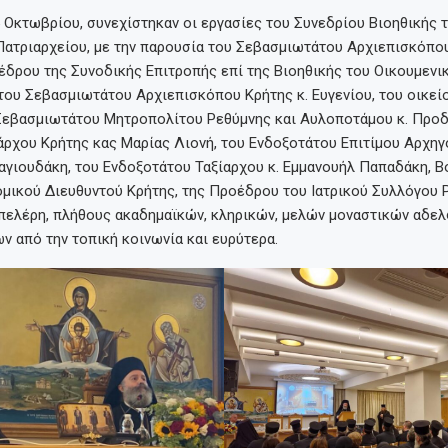
 Οκτωβρίου, συνεχίστηκαν οι εργασίες του Συνεδρίου Βιοηθικής 
Πατριαρχείου, με την παρουσία του Σεβασμιωτάτου Αρχιεπισκόπου
έδρου της Συνοδικής Επιτροπής επί της Βιοηθικής του Οικουμενι
του Σεβασμιωτάτου Αρχιεπισκόπου Κρήτης κ. Ευγενίου, του οικεί
Σεβασμιωτάτου Μητροπολίτου Ρεθύμνης και Αυλοποτάμου κ. Προδ
άρχου Κρήτης κας Μαρίας Λιονή, του Ενδοξοτάτου Επιτίμου Αρχηγ
γιουδάκη, του Ενδοξοτάτου Ταξίαρχου κ. Εμμανουήλ Παπαδάκη, Β
ομικού Διευθυντού Κρήτης, της Προέδρου του Ιατρικού Συλλόγου 
πελέρη, πλήθους ακαδημαϊκών, κληρικών, μελών μοναστικών αδε
 από την τοπική κοινωνία και ευρύτερα.