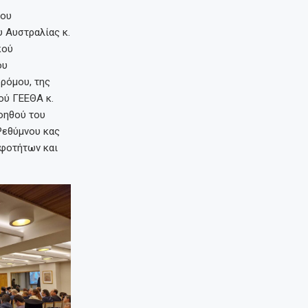
του
 Αυστραλίας κ.
κού
ου
ρόμου, της
ού ΓΕΕΘΑ κ.
οηθού του
Ρεθύμνου κας
λφοτήτων και