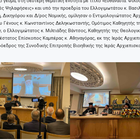
 γεύμα, στη δεύτερη θεματική ενότητα με τίτλο «Ευθανασία: Φιλο
ς Ψηλαφήσεις» και υπό την προεδρία του Ελλογιμωτάτου κ. Βασι
, Δικηγόρου και Δ/ρος Νομικής, ομίλησαν ο Εντιμολογιώτατος Άρ
υ Γένους κ. Κωνσταντίνος Δεληκωσταντής, Ομότιμος Καθηγητής τ
 ο Ελλογιμώτατος κ. Μιλτιάδης Βάντσος, Καθηγητής της Θεολογι
έστατος Επίσκοπος Καμπέρας κ. Αθηναγόρας, εκ της Ιεράς Αρχιε
ρόεδρος της Συνοδικής Επιτροπής Βιοηθικής της Ιεράς Αρχιεπισκ