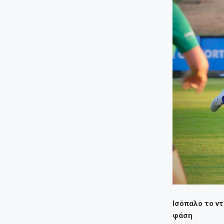
Ισόπαλο το ντ
φάση