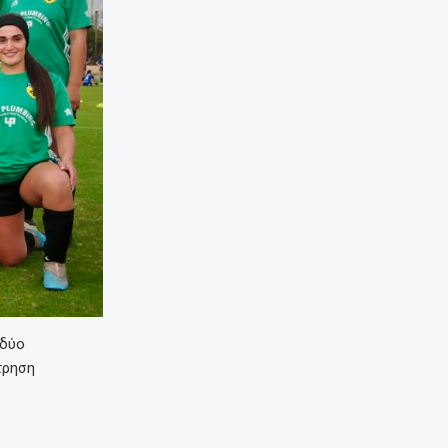
 δύο
τρηση