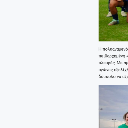
Η πολυαναμενό
πειθαρχημένη «
πλευρές. Με αμ
αγώνας εξελίχ
δύσκολο να αξ