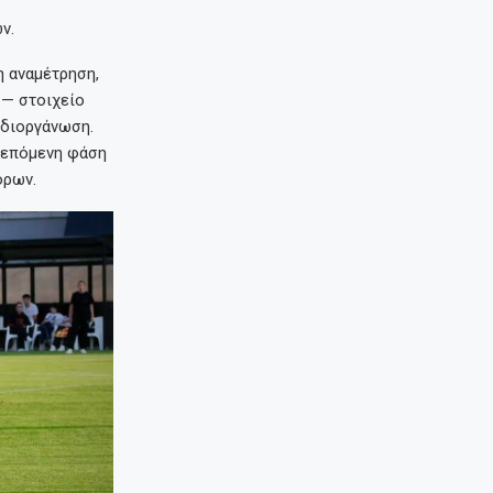
ν.
η αναμέτρηση,
 — στοιχείο
 διοργάνωση.
ν επόμενη φάση
όρων.