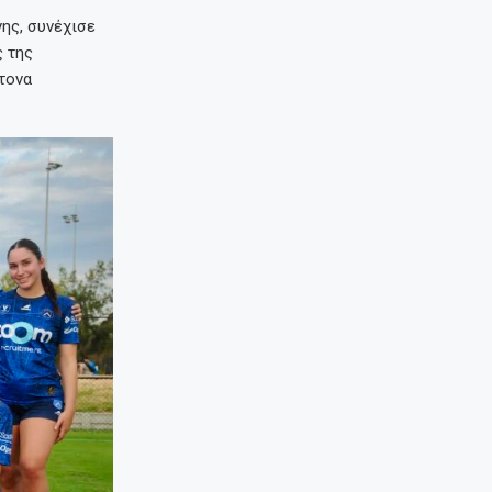
ης, συνέχισε
ς της
ντονα