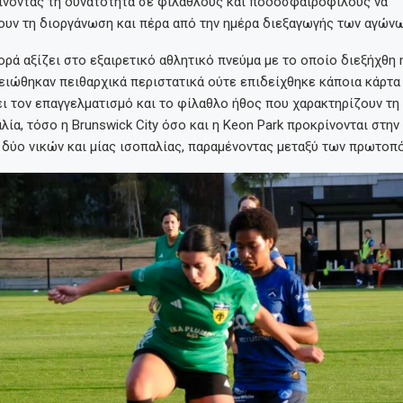
ίνοντας τη δυνατότητα σε φιλάθλους και ποδοσφαιρόφιλους να
υν τη διοργάνωση και πέρα από την ημέρα διεξαγωγής των αγώνω
ορά αξίζει στο εξαιρετικό αθλητικό πνεύμα με το οποίο διεξήχθη 
ειώθηκαν πειθαρχικά περιστατικά ούτε επιδείχθηκε κάποια κάρτα
ι τον επαγγελματισμό και το φίλαθλο ήθος που χαρακτηρίζουν τη
λία, τόσο η Brunswick City όσο και η Keon Park προκρίνονται στη
 δύο νικών και μίας ισοπαλίας, παραμένοντας μεταξύ των πρωτοπ