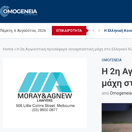
Πέμπτη, 6 Αυγούστου, 2026
ΕΠΙΚΑΙΡΟΤΗΤΑ
Η Ελληνική Κοιν
(Video) Ι. Ναός 
Πέθανε ο Ελλην
Η κοινότητα επι
Η Ελληνική Κοιν
Home
»
Η 2η Αγωνιστική προσέφερε συναρπαστική μάχη στο Ελληνικό Κ
ΟΜΟΓΕΝΕΙΑ
Η 2η Α
μάχη σ
από
Omogeneia