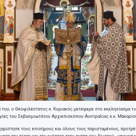
α του, ο Θεοφιλέστατος κ. Κυριακός μετέφερε στο εκκλησίασμα τι
γίες του Σεβασμιωτάτου Αρχιεπισκόπου Αυστραλίας κ.κ. Μακαρίο
χαρίστησε τους επισήμους και όλους τους παρισταμένους, προτρέ