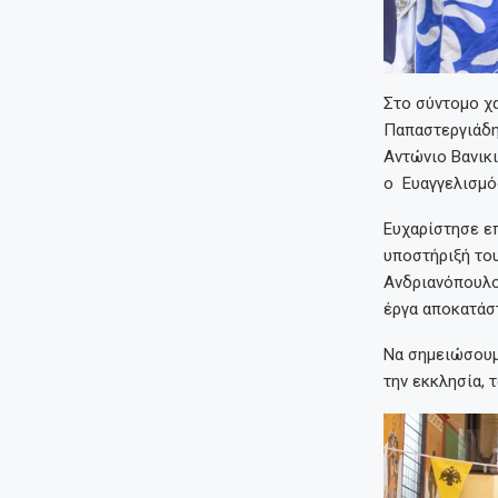
Στο σύντομο χ
Παπαστεργιάδη
Αντώνιο Βανικι
ο Ευαγγελισμός
Ευχαρίστησε επ
υποστήριξή του
Ανδριανόπουλο 
έργα αποκατάστ
Να σημειώσουμε
την εκκλησία, 