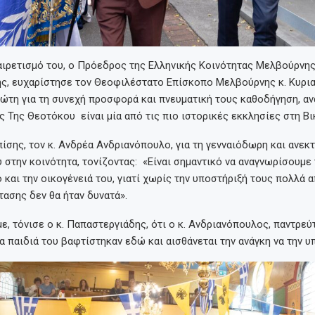
αιρετισμό του, ο Πρόεδρος της Ελληνικής Κοινότητας Μελβούρνη
ς, ευχαρίστησε τον Θεοφιλέστατο Επίσκοπο Μελβούρνης κ. Κυριακ
ώτη για τη συνεχή προσφορά και πνευματική τους καθοδήγηση, α
 Της Θεοτόκου είναι μία από τις πιο ιστορικές εκκλησίες στη Βι
ίσης, τον κ. Ανδρέα Ανδριανόπουλο, για τη γενναιόδωρη και ανεκτ
 στην κοινότητα, τονίζοντας: «Είναι σημαντικό να αναγνωρίσουμε
και την οικογένειά του, γιατί χωρίς την υποστήριξή τους πολλά α
ασης δεν θα ήταν δυνατά».
, τόνισε ο κ. Παπαστεργιάδης, ότι ο κ. Ανδριανόπουλος, παντρεύ
τα παιδιά του βαφτίστηκαν εδώ και αισθάνεται την ανάγκη να την υ