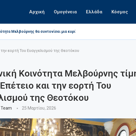
Αρχική
Ομογένεια
Ελλάδα
Κόσμος
ότητα Μελβούρνης θα συντονίσει μια ευρύτερη κοινοτική προσπάθεια για...
Αγ.Παρασκευής St. Albans ( 35 χρόνια από την...
οαυστραλός τραγουδιστής Τζων Τίκης
λύει τη δικαστική διαφορά της κατά της Αρχής North...
ότητα Μελβούρνης καταγγέλλει στην Football Victoria τα προσβλητικά και...
ι την εορτή Του Ευαγγελισμού της Θεοτόκου
νική Κοινότητα Μελβούρνης τίμ
Επέτειο και την εορτή Του
λισμού της Θεοτόκου
 Team
25 Μαρτίου, 2026