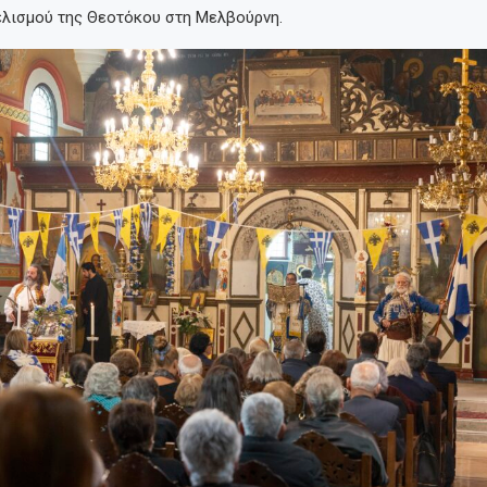
ελισμού της Θεοτόκου στη Μελβούρνη.