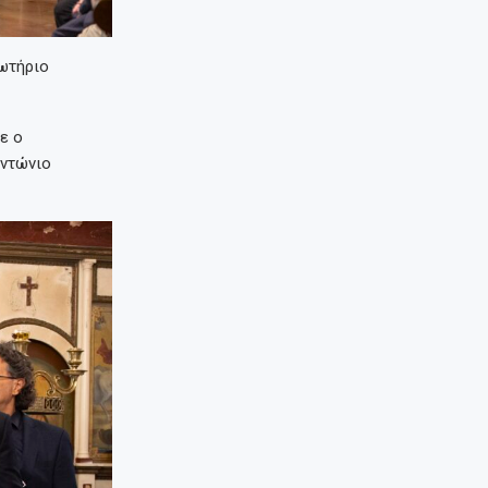
ωτήριο
ε ο
Αντώνιο