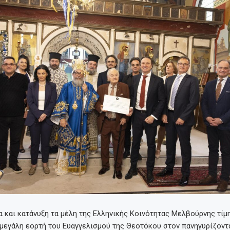
και κατάνυξη τα μέλη της Ελληνικής Κοινότητας Μελβούρνης τίμη
 μεγάλη εορτή του Ευαγγελισμού της Θεοτόκου στον πανηγυρίζοντ