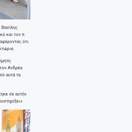
ς Βασίλης
ό και τον π.
ναφέροντας ότι
κτώρια.
ίμητη
 τον Ανδρέα
πό αυτά τα
τηκε σε αυτήν
ποστηρίξει».