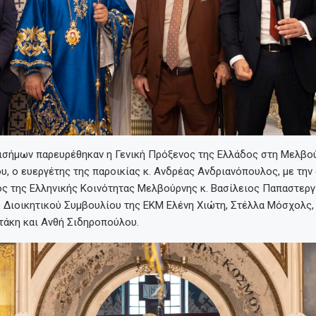
ισήμων παρευρέθηκαν η Γενική Πρόξενος της Ελλάδος στη Μελβού
, ο ευεργέτης της παροικίας κ. Ανδρέας Ανδριανόπουλος, με την
ος της Ελληνικής Κοινότητας Μελβούρνης κ. Βασίλειος Παπαστεργ
υ Διοικητικού Συμβουλίου της ΕΚΜ Ελένη Χιώτη, Στέλλα Μόσχολς,
τάκη και Ανθή Σιδηροπούλου.