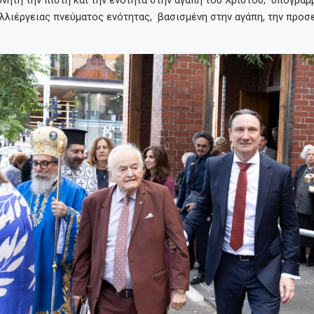
νητη την πίστη και την ενότητα στην αγάπη του Χριστού, υπογραμ
λλιέργειας πνεύματος ενότητας, βασισμένη στην αγάπη, την προσε