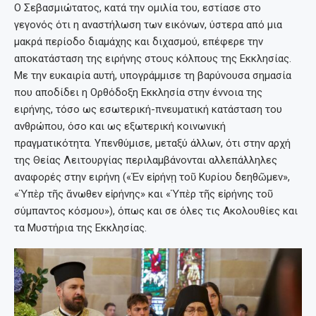
Ο Σεβασμιώτατος, κατά την ομιλία του, εστίασε στο
γεγονός ότι η αναστήλωση των εικόνων, ύστερα από μια
μακρά περίοδο διαμάχης και διχασμού, επέφερε την
αποκατάσταση της ειρήνης στους κόλπους της Εκκλησίας.
Με την ευκαιρία αυτή, υπογράμμισε τη βαρύνουσα σημασία
που αποδίδει η Ορθόδοξη Εκκλησία στην έννοια της
ειρήνης, τόσο ως εσωτερική-πνευματική κατάσταση του
ανθρώπου, όσο και ως εξωτερική κοινωνική
πραγματικότητα. Υπενθύμισε, μεταξύ άλλων, ότι στην αρχή
της Θείας Λειτουργίας περιλαμβάνονται αλλεπάλληλες
αναφορές στην ειρήνη («Ἐν εἰρήνῃ τοῦ Κυρίου δεηθῶμεν»,
«Ὑπὲρ τῆς ἄνωθεν εἰρήνης» και «Ὑπὲρ τῆς εἰρήνης τοῦ
σύμπαντος κόσμου»), όπως και σε όλες τις Ακολουθίες και
τα Μυστήρια της Εκκλησίας.