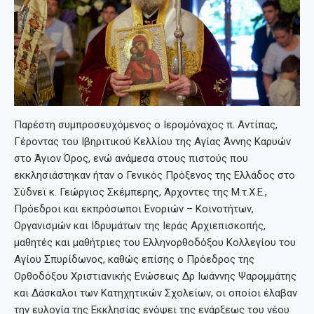
Παρέστη συμπροσευχόμενος ο Ιερομόναχος π. Αντίπας,
Γέροντας του Ιβηριτικού Κελλίου της Αγίας Άννης Καρυών
στο Άγιον Όρος, ενώ ανάμεσα στους πιστούς που
εκκλησιάστηκαν ήταν ο Γενικός Πρόξενος της Ελλάδος στο
Σύδνεϊ κ. Γεώργιος Σκέμπερης, Άρχοντες της Μ.τ.Χ.Ε.,
Πρόεδροι και εκπρόσωποι Ενοριών – Κοινοτήτων,
Οργανισμών και Ιδρυμάτων της Ιεράς Αρχιεπισκοπής,
μαθητές και μαθήτριες του Ελληνορθοδόξου Κολλεγίου του
Αγίου Σπυρίδωνος, καθώς επίσης ο Πρόεδρος της
Ορθοδόξου Χριστιανικής Ενώσεως Δρ Ιωάννης Ψαρομμάτης
και Δάσκαλοι των Κατηχητικών Σχολείων, οι οποίοι έλαβαν
την ευλογία της Εκκλησίας ενόψει της ενάρξεως του νέου