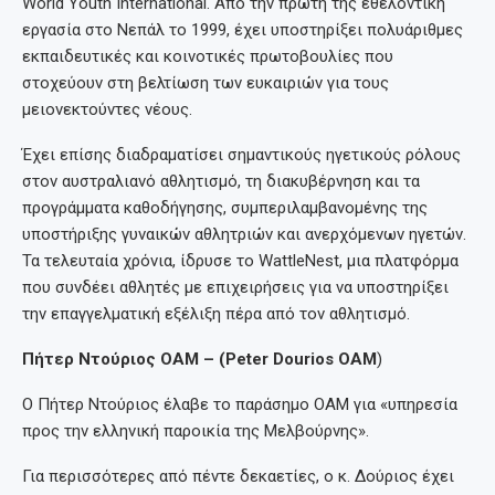
World Youth International. Από την πρώτη της εθελοντική
εργασία στο Νεπάλ το 1999, έχει υποστηρίξει πολυάριθμες
εκπαιδευτικές και κοινοτικές πρωτοβουλίες που
στοχεύουν στη βελτίωση των ευκαιριών για τους
μειονεκτούντες νέους.
Έχει επίσης διαδραματίσει σημαντικούς ηγετικούς ρόλους
στον αυστραλιανό αθλητισμό, τη διακυβέρνηση και τα
προγράμματα καθοδήγησης, συμπεριλαμβανομένης της
υποστήριξης γυναικών αθλητριών και ανερχόμενων ηγετών.
Τα τελευταία χρόνια, ίδρυσε το WattleNest, μια πλατφόρμα
που συνδέει αθλητές με επιχειρήσεις για να υποστηρίξει
την επαγγελματική εξέλιξη πέρα από τον αθλητισμό.
Πήτερ Ντούριος OAM – (Peter Dourios OAM
)
Ο Πήτερ Ντούριος έλαβε το παράσημο OAM για «υπηρεσία
προς την ελληνική παροικία της Μελβούρνης».
Για περισσότερες από πέντε δεκαετίες, ο κ. Δούριος έχει