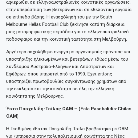
αφιερωθεί σε ελληνοαυστραλιανές κοινοτικές οργανώσεις,
στην υπεράσπιση των βετεράνων και σε εθελοντική εργασία
σε επίπεδο βάσης. Η ενασχόλησή του με την South
Melbourne Hellas Football Club ξεκίνησε κατά τη διάρκεια
μιας μεταμορφωτικής περιόδου για το ελληνοαυστραλιανό
ποδόσφαιρο και την κοινοτική ταυτότητα στη Μελβούρνη.
Αργότερα ασχολήθηκε ενεργά με οργανισμούς πρόνοιας και
υποστήριξης ηλικιωμένων και βετεράνων, ιδίως μέσω του
Συνδέσμου Αυστραλο-Ελλήνων και Απόστρατων και
Εφέδρων, όπου υπηρετεί από το 1990. Έχει επίσης
υποστηρίξει πρωτοβουλίες συγκέντρωσης χρημάτων από
την εκκλησία και την κοινότητα σε όλη την ελληνική
κοινότητα της Μελβούρνης.
Έστα Πασχαλίδη-Τσίλας OAM – (Esta Paschalidis-Chilas
OAM
)
Η Γεσθιμάνη «Έστα» Πασχαλίδη-Τσίλα βραβεύτηκε με ΟΑΜ
για «υπηρεσία στην πολυπολιτισμική κοινότητα της Νέας