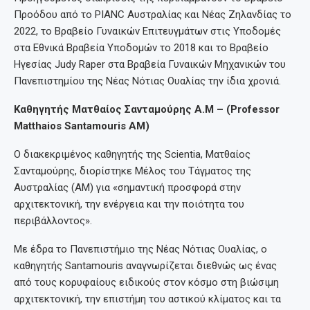
Προόδου από το PIANC Αυστραλίας και Νέας Ζηλανδίας το
2022, το Βραβείο Γυναικών Επιτευγμάτων στις Υποδομές
στα Εθνικά Βραβεία Υποδομών το 2018 και το Βραβείο
Ηγεσίας Judy Raper στα Βραβεία Γυναικών Μηχανικών του
Πανεπιστημίου της Νέας Νότιας Ουαλίας την ίδια χρονιά.
Καθηγητής Ματθαίος Σανταμούρης Α.Μ – (Professor
Matthaios Santamouris AM)
Ο διακεκριμένος καθηγητής της Scientia, Ματθαίος
Σανταμούρης, διορίστηκε Μέλος του Τάγματος της
Αυστραλίας (AM) για «σημαντική προσφορά στην
αρχιτεκτονική, την ενέργεια και την ποιότητα του
περιβάλλοντος».
Με έδρα το Πανεπιστήμιο της Νέας Νότιας Ουαλίας, ο
καθηγητής Santamouris αναγνωρίζεται διεθνώς ως ένας
από τους κορυφαίους ειδικούς στον κόσμο στη βιώσιμη
αρχιτεκτονική, την επιστήμη του αστικού κλίματος και τα