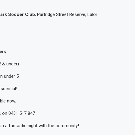
Park Soccer Club
, Partridge Street Reserve, Lalor
ers
2 & under)
en under 5
ssential!
ble now.
s on 0431 517 847
on a fantastic night with the community!