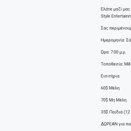
Ελάτε μαζί μας
Style Entertain
Σας περιμένουμ
Ημερομηνία: Σ
Ώρα: 7:00 μ.μ.
Τοποθεσία: Mill
Εισιτήρια:
60$ Μέλη
70$ Μη Μέλη
35$ Παιδιά (12
ΔΩΡΕΑΝ για πα