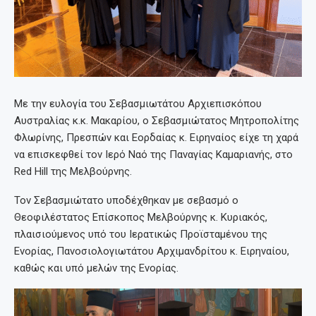
Με την ευλογία του Σεβασμιωτάτου Αρχιεπισκόπου
Αυστραλίας κ.κ. Μακαρίου, ο Σεβασμιώτατος Μητροπολίτης
Φλωρίνης, Πρεσπών και Εορδαίας κ. Ειρηναίος είχε τη χαρά
να επισκεφθεί τον Ιερό Ναό της Παναγίας Καμαριανής, στο
Red Hill της Μελβούρνης.
Τον Σεβασμιώτατο υποδέχθηκαν με σεβασμό ο
Θεοφιλέστατος Επίσκοπος Μελβούρνης κ. Κυριακός,
πλαισιούμενος υπό του Ιερατικώς Προϊσταμένου της
Ενορίας, Πανοσιολογιωτάτου Αρχιμανδρίτου κ. Ειρηναίου,
καθώς και υπό μελών της Ενορίας.