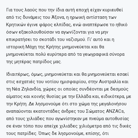
Για τους λαούς που την ίδια αυτή εποχή είχαν κυριευθεί
από τις δυνάμεις του Άξονα, η ηρωική αντίσταση των
Κρητικών έγινε φάρος ελπίδας, ενώ αναπτέρωσε το ηθικό
όσων εξακολουθούσαν να αγωνίζονται για να μην
επικρατήσει το σκοτάδι του ναζισμού. Γι’ αυτό και η
ιστορική Μάχη της Κρήτης μνημονεύεται και θα
μνημονεύεται πολύ ευρύτερα από τα γεωγραφικά σύνορα
της μητέρας πατρίδος μας.
Ιδιαιτέρως, όμως, μνημονεύεται και θα μνημονεύεται εσαεί
στις εσχατιές του νοτίου ημισφαιρίου, στην Αυστραλία και
τη Νέα Ζηλανδία, χώρες οι οποίες συνδέονται με δεσμούς
αίματος και κοινής θυσίας με την Ελλάδα και, ειδικότερα, με
την Κρήτη. Δε λησμονούμε ότι στο χώμα της μεγαλονήσου
αναπαύονται εκατοντάδες άνδρες του Σώματος ANZACs,
από τους χιλιάδες που αγωνίστηκαν με πνεύμα αυτοθυσίας
σε έναν τόπο που απείχε χιλιάδες χιλιόμετρα από τις δικές
τους πατρίδες. Όπως δε λησμονούμε, επίσης, ότι