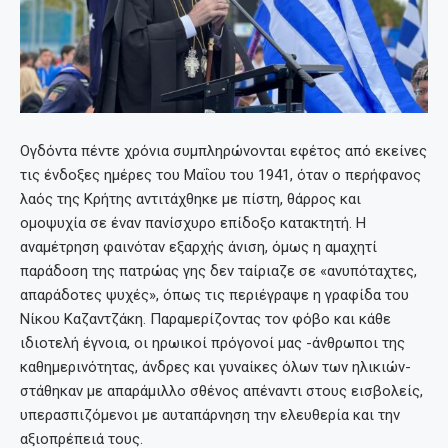
Ογδόντα πέντε χρόνια συμπληρώνονται εφέτος από εκείνες
τις ένδοξες ημέρες του Μαΐου του 1941, όταν ο περήφανος
λαός της Κρήτης αντιτάχθηκε με πίστη, θάρρος και
ομοψυχία σε έναν πανίσχυρο επίδοξο κατακτητή. Η
αναμέτρηση φαινόταν εξαρχής άνιση, όμως η αμαχητί
παράδοση της πατρώας γης δεν ταίριαζε σε «ανυπόταχτες,
απαράδοτες ψυχές», όπως τις περιέγραψε η γραφίδα του
Νίκου Καζαντζάκη. Παραμερίζοντας τον φόβο και κάθε
ιδιοτελή έγνοια, οι ηρωικοί πρόγονοί μας -άνθρωποι της
καθημερινότητας, άνδρες και γυναίκες όλων των ηλικιών-
στάθηκαν με απαράμιλλο σθένος απέναντι στους εισβολείς,
υπερασπιζόμενοι με αυταπάρνηση την ελευθερία και την
αξιοπρέπειά τους.