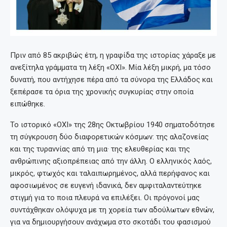
Πριν από 85 ακριβώς έτη, η γραφίδα της ιστορίας χάραξε με
ανεξίτηλα γράμματα τη λέξη «ΟΧΙ». Μία λέξη μικρή, μα τόσο
δυνατή, που αντήχησε πέρα από τα σύνορα της Ελλάδος και
ξεπέρασε τα όρια της χρονικής συγκυρίας στην οποία
ειπώθηκε.
Το ιστορικό «ΟΧΙ» της 28ης Οκτωβρίου 1940 σηματοδότησε
τη σύγκρουση δύο διαφορετικών κόσμων: της αλαζονείας
και της τυραννίας από τη μια· της ελευθερίας και της
ανθρώπινης αξιοπρέπειας από την άλλη. Ο ελληνικός λαός,
μικρός, φτωχός και ταλαιπωρημένος, αλλά περήφανος και
αφοσιωμένος σε ευγενή ιδανικά, δεν αμφιταλαντεύτηκε
στιγμή για το ποια πλευρά να επιλέξει. Οι πρόγονοί μας
συντάχθηκαν ολόψυχα με τη χορεία των αδούλωτων εθνών,
για να δημιουργήσουν ανάχωμα στο σκοτάδι του φασισμού