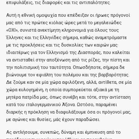
επιφυλάξεις, τις διαφορές και τις αντιπαλότητες.
Αυτή η εθνική ομοψυχία που επέδειξαν οι ήρωες πρόγονοί
μας από τις πρώτες κιόλας ώρες μετά το μεγαλειώδες
«ΟΧΙ», συνιστά ανεκτίμητη κληρονομιά για όλους τους
Έλληνες και τις Ελληνίδες σήμερα, καθώς αναμετρόμαστε
με τις προκλήσεις και τις δυσκολίες των καιρών μας·
ιδιαιτέρως για τον Ελληνισμό της Διασποράς, που καλείται
να αντισταθεί στην αποξένωση από τις ρίζες, την πίστη και
την πολιτισμική του ταυτότητα. Οπωσδήποτε, σήμερα δε
βιώνουμε τον εφιάλτη του πολέμου και της βαρβαρότητας.
Δε ζούμε καν σε μία χώρα αφιλόξενη, αλλά, αντίθετα, σε μία
χώρα ευλογημένη, η οποία συμπορεύεται αξιακά με τη
μητέρα πατρίδα μας, όπως συνέβη και τότε, στην αντίσταση
κατά του ιταλογερμανικού Άξονα. Ωστόσο, παραμένει
διαρκής η πρόκληση να διαφυλάξουμε όσα οι πρόγονοί μας,
με αγώνες και θυσίες, μάς έχουν παραδώσει.
Ας αντλήσουμε, συνεπώς, δύναμη και έμπνευση από το