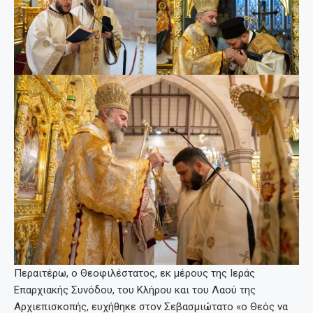
Περαιτέρω, ο Θεοφιλέστατος, εκ μέρους της Ιεράς
Επαρχιακής Συνόδου, του Κλήρου και του Λαού της
Αρχιεπισκοπής, ευχήθηκε στον Σεβασμιώτατο «ο Θεός να