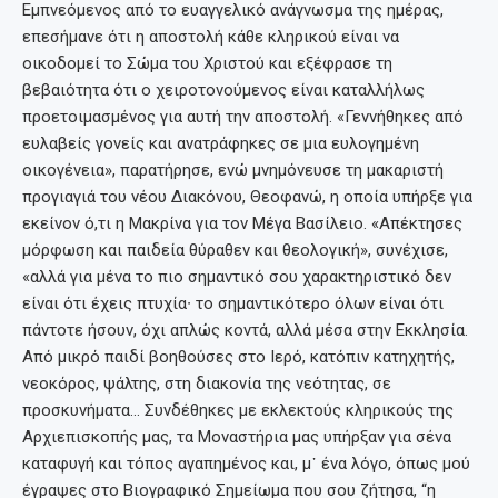
Εμπνεόμενος από το ευαγγελικό ανάγνωσμα της ημέρας,
επεσήμανε ότι η αποστολή κάθε κληρικού είναι να
οικοδομεί το Σώμα του Χριστού και εξέφρασε τη
βεβαιότητα ότι ο χειροτονούμενος είναι καταλλήλως
προετοιμασμένος για αυτή την αποστολή. «Γεννήθηκες από
ευλαβείς γονείς και ανατράφηκες σε μια ευλογημένη
οικογένεια», παρατήρησε, ενώ μνημόνευσε τη μακαριστή
προγιαγιά του νέου Διακόνου, Θεοφανώ, η οποία υπήρξε για
εκείνον ό,τι η Μακρίνα για τον Μέγα Βασίλειο. «Απέκτησες
μόρφωση και παιδεία θύραθεν και θεολογική», συνέχισε,
«αλλά για μένα το πιο σημαντικό σου χαρακτηριστικό δεν
είναι ότι έχεις πτυχία∙ το σημαντικότερο όλων είναι ότι
πάντοτε ήσουν, όχι απλώς κοντά, αλλά μέσα στην Εκκλησία.
Από μικρό παιδί βοηθούσες στο Ιερό, κατόπιν κατηχητής,
νεοκόρος, ψάλτης, στη διακονία της νεότητας, σε
προσκυνήματα… Συνδέθηκες με εκλεκτούς κληρικούς της
Αρχιεπισκοπής μας, τα Μοναστήρια μας υπήρξαν για σένα
καταφυγή και τόπος αγαπημένος και, μ᾽ ένα λόγο, όπως μού
έγραψες στο Βιογραφικό Σημείωμα που σου ζήτησα, “η