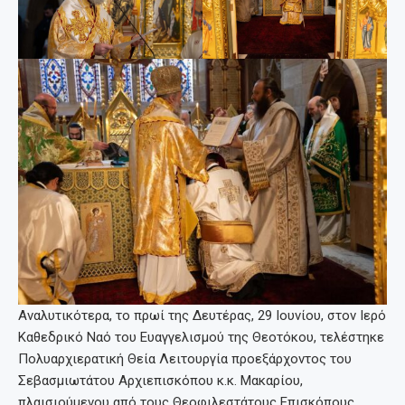
Αναλυτικότερα, το πρωί της Δευτέρας, 29 Ιουνίου, στον Ιερό
Καθεδρικό Ναό του Ευαγγελισμού της Θεοτόκου, τελέστηκε
Πολυαρχιερατική Θεία Λειτουργία προεξάρχοντος του
Σεβασμιωτάτου Αρχιεπισκόπου κ.κ. Μακαρίου,
πλαισιούμενου από τους Θεοφιλεστάτους Επισκόπους