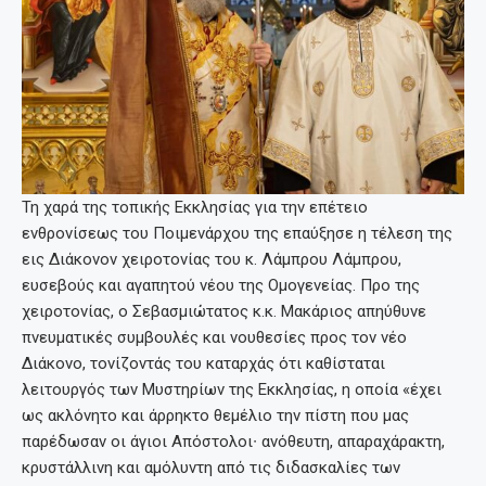
Τη χαρά της τοπικής Εκκλησίας για την επέτειο
ενθρονίσεως του Ποιμενάρχου της επαύξησε η τέλεση της
εις Διάκονον χειροτονίας του κ. Λάμπρου Λάμπρου,
ευσεβούς και αγαπητού νέου της Ομογενείας. Προ της
χειροτονίας, ο Σεβασμιώτατος κ.κ. Μακάριος απηύθυνε
πνευματικές συμβουλές και νουθεσίες προς τον νέο
Διάκονο, τονίζοντάς του καταρχάς ότι καθίσταται
λειτουργός των Μυστηρίων της Εκκλησίας, η οποία «έχει
ως ακλόνητο και άρρηκτο θεμέλιο την πίστη που μας
παρέδωσαν οι άγιοι Απόστολοι∙ ανόθευτη, απαραχάρακτη,
κρυστάλλινη και αμόλυντη από τις διδασκαλίες των