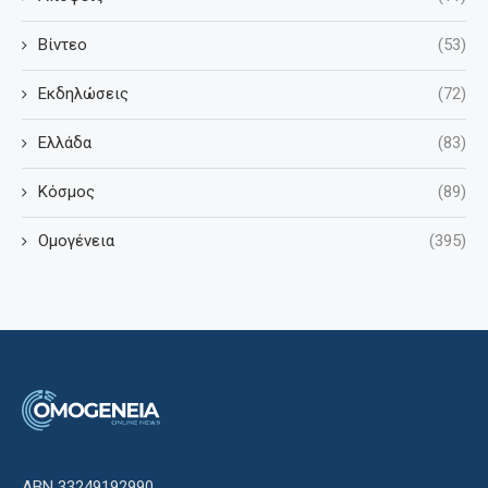
Βίντεο
(53)
Εκδηλώσεις
(72)
Ελλάδα
(83)
Κόσμος
(89)
Ομογένεια
(395)
ΑΒΝ 33249192990