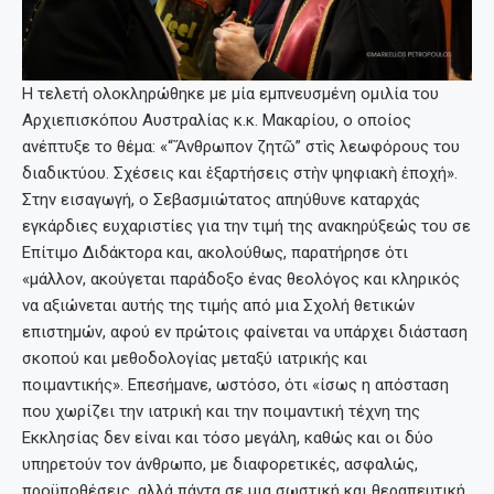
Η τελετή ολοκληρώθηκε με μία εμπνευσμένη ομιλία του
Αρχιεπισκόπου Αυστραλίας κ.κ. Μακαρίου, ο οποίος
ανέπτυξε το θέμα: «“Ἄνθρωπον ζητῶ” στὶς λεωφόρους του
διαδικτύου. Σχέσεις και ἐξαρτήσεις στὴν ψηφιακὴ ἐποχή».
Στην εισαγωγή, ο Σεβασμιώτατος απηύθυνε καταρχάς
εγκάρδιες ευχαριστίες για την τιμή της ανακηρύξεώς του σε
Επίτιμο Διδάκτορα και, ακολούθως, παρατήρησε ότι
«μάλλον, ακούγεται παράδοξο ένας θεολόγος και κληρικός
να αξιώνεται αυτής της τιμής από μια Σχολή θετικών
επιστημών, αφού εν πρώτοις φαίνεται να υπάρχει διάσταση
σκοπού και μεθοδολογίας μεταξύ ιατρικής και
ποιμαντικής». Επεσήμανε, ωστόσο, ότι «ίσως η απόσταση
που χωρίζει την ιατρική και την ποιμαντική τέχνη της
Εκκλησίας δεν είναι και τόσο μεγάλη, καθώς και οι δύο
υπηρετούν τον άνθρωπο, με διαφορετικές, ασφαλώς,
προϋποθέσεις, αλλά πάντα σε μια σωστική και θεραπευτική