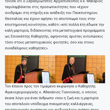
τόνισε ότι ο Σεβασμιώτατος Αρχιεπίσκοπος κ.κ. Μακάριος
περιλαμβάνεται στις προσωπικότητες που «έχουν
συνδράμει στη στήριξη και ανάδειξη του Πανεπιστημίου
Θεσσαλίας και έχουν αφήσει το αποτύπωμά τους στην
επιστημονική κοινότητα», καθότι «επί πολλά έτη έδωσε την
καλή μαρτυρία, διδάσκοντας στα μεταπτυχιακά προγράμματα
ως Επισκέπτης Καθηγητής, αφήνοντας άριστες εντυπώσεις
τόσο στους μεταπτυχιακούς φοιτητές, όσο και στους
συναδέλφους καθηγητές».
Τον έπαινο προς τον τιμώμενο εκφώνησε ο Καθηγητής
Αγγειοχειρουργικής κ. Αθανάσιος Γιαννούκας, ο οποίος
έκανε λόγο για έναν άνθρωπο «που η ζωή και η μαρτυρία
του αποτελούν υπόδειγμα πνευματικής καλλιέργειας,
επιστημονικής συνέπειας και ανιδιοτελούς αγάπης προς