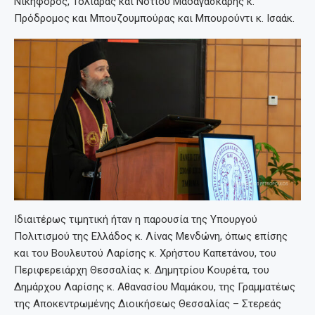
Νικηφόρος, Τολιάρας και Νοτίου Μαδαγασκάρης κ.
Πρόδρομος και Μπουζουμπούρας και Μπουρούντι κ. Ισαάκ.
Ιδιαιτέρως τιμητική ήταν η παρουσία της Υπουργού
Πολιτισμού της Ελλάδος κ. Λίνας Μενδώνη, όπως επίσης
και του Βουλευτού Λαρίσης κ. Χρήστου Καπετάνου, του
Περιφερειάρχη Θεσσαλίας κ. Δημητρίου Κουρέτα, του
Δημάρχου Λαρίσης κ. Αθανασίου Μαμάκου, της Γραμματέως
της Αποκεντρωμένης Διοικήσεως Θεσσαλίας – Στερεάς