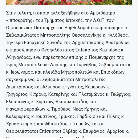
Στην τελετή, η οποία φιλοξενήθηκε στο Αμφιθέατρο
«Ιπποκράτης» του Τμήματος Ιατρικής, την Α.Θ.Π. τον
Οικουμενικό Πατριάρχη κ.κ. Βαρθολομαίο εκπροσώπησε ο
Σεβασμιώτατος Μητροπολίτης Θεσσαλονίκης κ. Φιλόθεος,
την Ιερά Επαρχιακή Σύνοδο της Αρχιεπισκοπής Αυστραλίας
εκπροσώπησε ο Θεοφιλέστατος Επίσκοπος Καμπέρας κ.
Αθηναγόρας, ενώ παρέστησαν επίσης ο Ποιμενάρχης της
Ιεράς Μητροπόλεως Λαρίσης και Τυρνάβου, Σεβασμιώτατος
κ. Ιερώνυμος, και πλειάδα Μητροπολιτών και Επισκόπων·
συγκεκριμένα, οι Σεβασμιώτατοι Μητροπολίτες
Δημητριάδος και Αλμυρού κ. Ιγνάτιος, Καμερούν κ.
Γρηγόριος, Κίτρους, Κατερίνης και Πλαταμώνος κ. Γεώργιος,
Ελασσώνος κ. Χαρίτων, Θεσσαλιώτιδος και
Φαναριοφερσάλων κ. Τιμόθεος, Νέας Κρήνης και
Καλαμαριάς κ. Ιουστίνος, Τρίκκης, Γαρδικίου και Πύλης κ.
Χρυσόστομος, και Φθιώτιδος κ. Συμεών, και οι
Θεοφιλέστατοι Επίσκοποι Ολβίας κ. Επιφάνιος, Αμορίου κ.