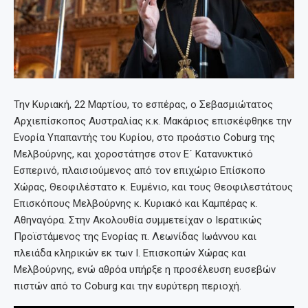
Την Κυριακή, 22 Μαρτίου, το εσπέρας, ο Σεβασμιώτατος
Αρχιεπίσκοπος Αυστραλίας κ.κ. Μακάριος επισκέφθηκε την
Ενορία Υπαπαντής του Κυρίου, στο προάστιο Coburg της
Μελβούρνης, και χοροστάτησε στον Ε´ Κατανυκτικό
Εσπερινό, πλαισιούμενος από τον επιχώριο Επίσκοπο
Χώρας, Θεοφιλέστατο κ. Ευμένιο, και τους Θεοφιλεστάτους
Επισκόπους Μελβούρνης κ. Κυριακό και Καμπέρας κ.
Αθηναγόρα. Στην Ακολουθία συμμετείχαν ο Ιερατικώς
Προϊστάμενος της Ενορίας π. Λεωνίδας Ιωάννου και
πλειάδα κληρικών εκ των Ι. Επισκοπών Χώρας και
Μελβούρνης, ενώ αθρόα υπήρξε η προσέλευση ευσεβών
πιστών από το Coburg και την ευρύτερη περιοχή.