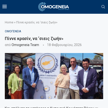
Home
»
Πίννε κρασίν, να ‘σιεις ζωήν»
ΟΜΟΓΕΝΕΙΑ
Πίννε κρασίν, να ‘σιεις ζωήν»
από
Omogeneia Team
18 Φεβρουαρίου, 2026