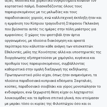
αξίες. Μουσικά και χορευτικά συγκροτήματα έδωσαν τον
εορταστικό παλμό, διασκεδάζοντας όλους τους
παρευρισκομένους με τις μελωδίες και τους
παραδοσιακούς χορούς, ενώ καλλιτεχνική έκπληξη ήταν και
η εμφάνιση του Κύπριου τραγουδιστή Στέφανου Πελεκάνη
που βρίσκεται αυτές τις ημέρες στην πόλη μαέστρος για
εμφανίσεις. Ο χώρος του φεστιβάλ ήταν άρτια
οργανωμένος, με πλούσια διακόσμηση και αρκετά
περίπτερα που κάλυπταν κάθε ανάγκη των επισκεπτών.
Εθελοντές, μέλη της Κοινότητας αλλά και υποστηρικτές της
διοργάνωσης εξυπηρετούσαν με χαμόγελο, ευγένεια και
προθυμία τους παρευρισκομένους, συμβάλλοντας
καθοριστικά στην ομαλή διεξαγωγή της εκδήλωσης.
Πρωταγωνιστικό ρόλο είχαν, όπως ήταν αναμενόμενο, τα
πλούσια παραδοσιακά κυπριακά εδέσματα. Σεφταλιές,
κούπες, παραδοσιακό σουβλάκι και γύρος μονοπώλησαν το
ενδιαφέρον, ενώ ξεχωριστή θέση είχαν οι λαχταριστοί
λουκουμάδες και τα άφθονα σπιτικά γλυκά, που ετοίμασαν
με μεράκι τόσο οι κυρίες της Φιλοπτώχου όσο και οι