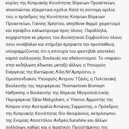
κυρίες της Κυπριακής Κοινότητας Βόρειων Προαστείων,
αποσπώντας εξαιρετικά σχόλια. Κατά τη σύντομη ομιλία
του, ο πρόεδρος της Κοινότητας Κυπρίων Βόρειων
Προαστείων, Γιάννης Χρήστου, απηύθυνε θερμό χαιρετισμό
και εγκάρδιο καλωσόρισμα προς όλους. Παράλληλα,
ευχαρίστησε εκ μέρους του Διοικητικού Συμβουλίου όλους
όσοι συνέβαλαν και στήριξαν έμπρακτα την προσπάθεια,
υπογραμμίζοντας ότι η επιτυχία του φεστιβάλ αποτελεί
καρπό συλλογικής δουλειάς και εθελοντισμού. Το «παρών»
στην εκδήλωση έδωσαν, μεταξύ άλλων, η Υπουργός
Ενέργειας της Βικτώριας Λίλη Ντ’Αμπρόσιο, ο
Ομοσπονδιακός Υπουργός Άντριου Τζάιλς, η Πολιτειακή
Βουλευτής της περιφέρειας Thomastown Bronwyn
Halfpenny, ο Βουλευτής της Βόρειας Μητροπολιτικής
Περιφέρειας Έβαν Μαλχόλαντ, ο Ύπατος Αρμοστής της
Κύπρου στην Αυστραλία Αντώνης Σαμμούτης, ο Πρόεδρος
της Κυπριακής Κοινότητας Θίο Θεοφάνους, εκπρόσωποι
της Ενορίας Αποστόλου Ανδρέα Sunshine και άλλων
συλλόγων, καθώς και ο Ιερατικός Προϊστάμενος της