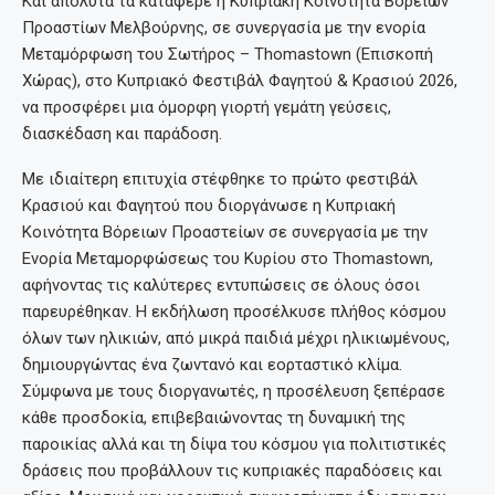
Και απόλυτα τα κατάφερε η Κυπριακή Κοινότητα Βόρειων
Προαστίων Μελβούρνης, σε συνεργασία με την ενορία
Μεταμόρφωση του Σωτήρος – Thomastown (Επισκοπή
Χώρας), στο Κυπριακό Φεστιβάλ Φαγητού & Κρασιού 2026,
να προσφέρει μια όμορφη γιορτή γεμάτη γεύσεις,
διασκέδαση και παράδοση.
Με ιδιαίτερη επιτυχία στέφθηκε το πρώτο φεστιβάλ
Κρασιού και Φαγητού που διοργάνωσε η Κυπριακή
Κοινότητα Βόρειων Προαστείων σε συνεργασία με την
Ενορία Μεταμορφώσεως του Κυρίου στο Thomastown,
αφήνοντας τις καλύτερες εντυπώσεις σε όλους όσοι
παρευρέθηκαν. Η εκδήλωση προσέλκυσε πλήθος κόσμου
όλων των ηλικιών, από μικρά παιδιά μέχρι ηλικιωμένους,
δημιουργώντας ένα ζωντανό και εορταστικό κλίμα.
Σύμφωνα με τους διοργανωτές, η προσέλευση ξεπέρασε
κάθε προσδοκία, επιβεβαιώνοντας τη δυναμική της
παροικίας αλλά και τη δίψα του κόσμου για πολιτιστικές
δράσεις που προβάλλουν τις κυπριακές παραδόσεις και