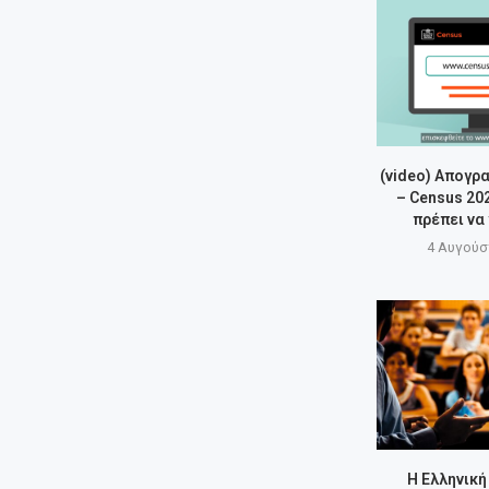
(video) Απογρ
– Census 20
πρέπει να
4 Αυγούσ
Η Ελληνική