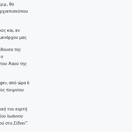
.μ., θα
Αρχιεπισκόπου
ος και, εν
μενάρχου μας.
ίθουσα της
 ο
 του Λαού της
ge», από ώρα 6
ούς ποιμνίου
ική του εορτή.
ίου Ιωάννου
ύ στο Σίδνεϊ”.