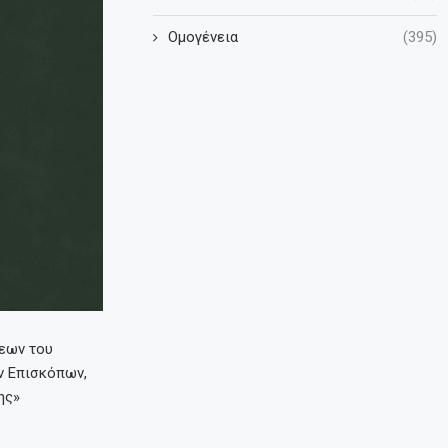
Ομογένεια
(395)
σεων του
ν Επισκόπων,
ης»