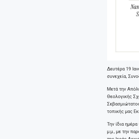
Δευτέρα 19 Ιαν
συνεχεία, Συνο
Μετά την Απόλυ
Θεολογικής Σχ
Σεβασμιώτατος 
τοπικής μας Εκ
Την ίδια ημέρα
μ.μ., με την π
της Ιεράς Αρχι