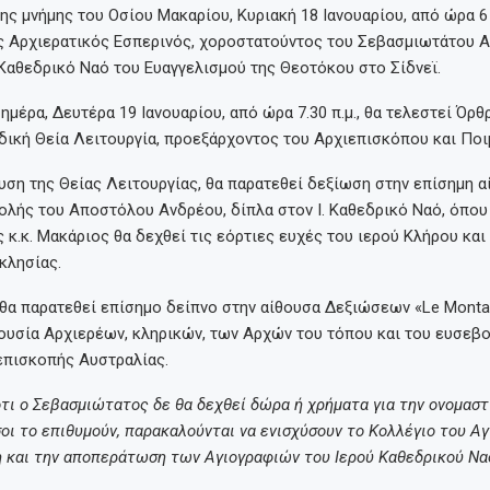
ης μνήμης του Οσίου Μακαρίου, Κυριακή 18 Ιανουαρίου, από ώρα 6 μ
ς Αρχιερατικός Εσπερινός, χοροστατούντος του Σεβασμιωτάτου 
 Καθεδρικό Ναό του Ευαγγελισμού της Θεοτόκου στο Σίδνεϊ.
ημέρα, Δευτέρα 19 Ιανουαρίου, από ώρα 7.30 π.μ., θα τελεστεί Όρθρ
δική Θεία Λειτουργία, προεξάρχοντος του Αρχιεπισκόπου και Ποι
ση της Θείας Λειτουργίας, θα παρατεθεί δεξίωση στην επίσημη α
ολής του Αποστόλου Ανδρέου, δίπλα στον Ι. Καθεδρικό Ναό, όπου
κ.κ. Μακάριος θα δεχθεί τις εόρτιες ευχές του ιερού Κλήρου και
κλησίας.
 θα παρατεθεί επίσημο δείπνο στην αίθουσα Δεξιώσεων «Le Monta
αρουσία Αρχιερέων, κληρικών, των Αρχών του τόπου και του ευσεβ
επισκοπής Αυστραλίας.
τι ο Σεβασμιώτατος δε θα δεχθεί δώρα ή χρήματα για την ονομαστ
οι το επιθυμούν, παρακαλούνται να ενισχύσουν το Κολλέγιο του Αγ
και την αποπεράτωση των Αγιογραφιών του Ιερού Καθεδρικού Ναο