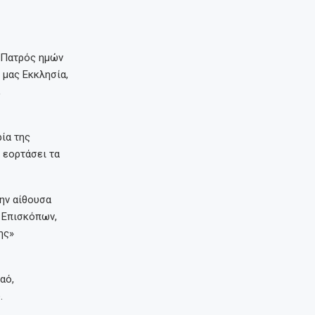
υ Πατρός ημών
 μας Εκκλησία,
,
ία της
 εορτάσει τα
την αίθουσα
ν Επισκόπων,
ης»
αό,
.