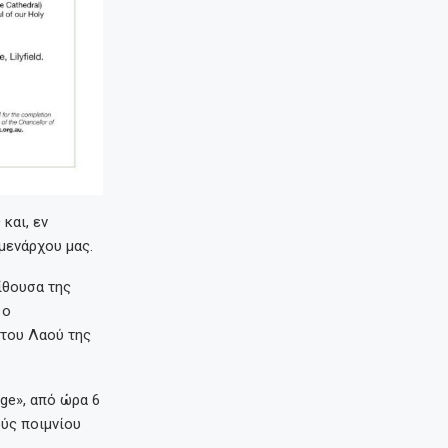
και, εν
μενάρχου μας.
ίθουσα της
 ο
 του Λαού της
ge», από ώρα 6
ούς ποιμνίου