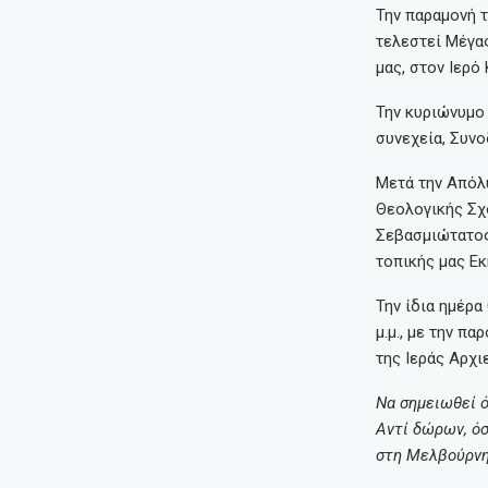
Την παραμονή τ
τελεστεί Μέγα
μας, στον Ιερό
Την κυριώνυμο 
συνεχεία, Συνο
Μετά την Απόλυ
Θεολογικής Σχ
Σεβασμιώτατος 
τοπικής μας Εκ
Την ίδια ημέρα
μ.μ., με την π
της Ιεράς Αρχι
Να σημειωθεί ό
Αντί δώρων, όσ
στη Μελβούρνη 