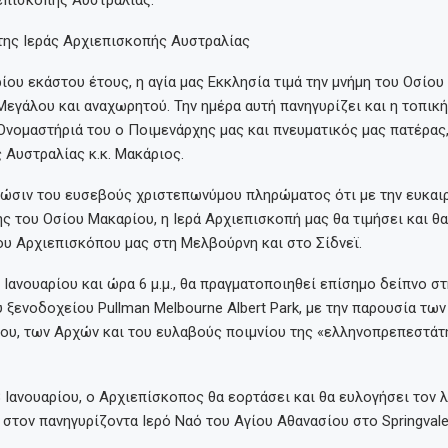
της Ιεράς Αρχιεπισκοπής Αυστραλίας
ρίου εκάστου έτους, η αγία μας Εκκλησία τιμά την μνήμη του Οσίο
εγάλου και αναχωρητού. Την ημέρα αυτή πανηγυρίζει και η τοπική
Ονομαστήριά του ο Ποιμενάρχης μας και πνευματικός μας πατέρας
Αυστραλίας κ.κ. Μακάριος.
νώσιν του ευσεβούς χριστεπωνύμου πληρώματος ότι με την ευκαιρ
ς του Οσίου Μακαρίου, η Ιερά Αρχιεπισκοπή μας θα τιμήσει και θα
υ Αρχιεπισκόπου μας στη Μελβούρνη και στο Σίδνεϊ.
 Ιανουαρίου και ώρα 6 μ.μ., θα πραγματοποιηθεί επίσημο δείπνο σ
ξενοδοχείου Pullman Melbourne Albert Park, με την παρουσία τω
ρου, των Αρχών και του ευλαβούς ποιμνίου της «ελληνοπρεπεστάτ
8 Ιανουαρίου, ο Αρχιεπίσκοπος θα εορτάσει και θα ευλογήσει τον λ
στον πανηγυρίζοντα Ιερό Ναό του Αγίου Αθανασίου στο Springvale