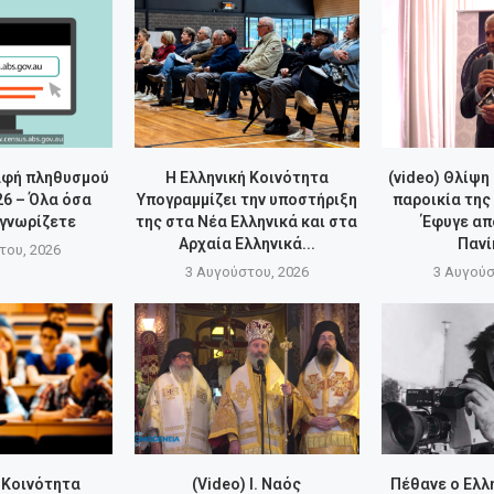
αφή πληθυσμού
Η Ελληνική Κοινότητα
(video) Θλίψη
26 – Όλα όσα
Υπογραμμίζει την υποστήριξη
παροικία της
 γνωρίζετε
της στα Νέα Ελληνικά και στα
Έφυγε απ
Αρχαία Ελληνικά...
Πανί
του, 2026
3 Αυγούστου, 2026
3 Αυγούσ
 Κοινότητα
(Video) Ι. Ναός
Πέθανε ο Ελ