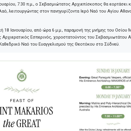
ουαρίου, 7.30 π.μ
.
, ο Σεβασμιώτατος Αρχιεπίσκοπος θα εορτάσει κ
λαό, λειτουργώντας στον πανηγυρίζοντα Ιερό Ναό του Αγίου Αθαν
ή 18 Ιανουαρίου, από ώρα 6 μ.μ., παραμονή της μνήμης του Οσίου Μ
ς Αρχιερατικός Εσπερινός, χοροστατούντος του Σεβασμιωτάτου 
 Καθεδρικό Ναό του Ευαγγελισμού της Θεοτόκου στο Σύδνεϋ.