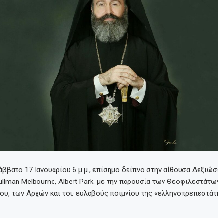
άββατο 17 Ιανουαρίου 6 μ.μ., επίσημο δείπνο στην αίθουσα Δεξιώ
llman Melbourne, Albert Park. με την παρουσία των Θεοφιλεστάτω
ρου, των Αρχών και του ευλαβούς ποιμνίου της «ελληνοπρεπεστάτ