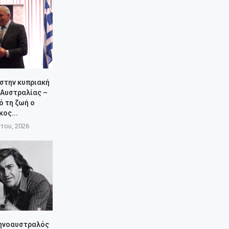
 στην κυπριακή
 Αυστραλίας –
ό τη ζωή ο
κος...
του, 2026
ληνοαυστραλός