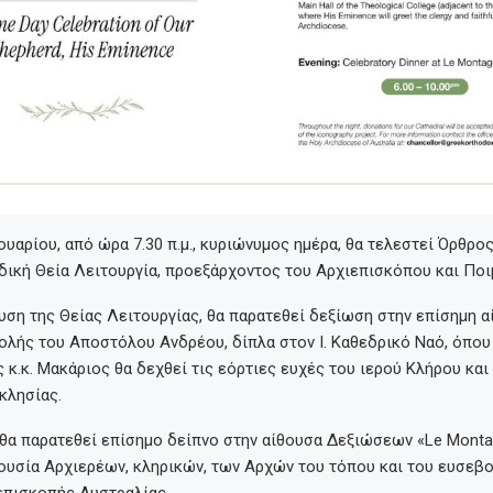
ουαρίου, από ώρα 7.30 π.μ., κυριώνυμος ημέρα, θα τελεστεί Όρθρος 
δική Θεία Λειτουργία, προεξάρχοντος του Αρχιεπισκόπου και Ποι
ση της Θείας Λειτουργίας, θα παρατεθεί δεξίωση στην επίσημη α
ολής του Αποστόλου Ανδρέου, δίπλα στον Ι. Καθεδρικό Ναό, όπου
κ.κ. Μακάριος θα δεχθεί τις εόρτιες ευχές του ιερού Κλήρου και
κλησίας.
 θα παρατεθεί επίσημο δείπνο στην αίθουσα Δεξιώσεων «Le Monta
αρουσία Αρχιερέων, κληρικών, των Αρχών του τόπου και του ευσεβ
επισκοπής Αυστραλίας.