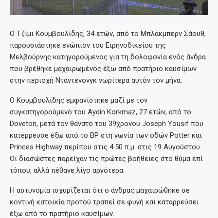
Ο Τζίμι Κουμβουλίδης, 34 ετών, από το Μπλάκμπερν Σάουθ,
παρουσιάστηκε ενώπιον του Ειρηνοδικείου της
Μελβούρνης κατηγορούμενος για τη δολοφονία ενός άνδρα
που βρέθηκε μαχαιρωμένος έξω από πρατήριο καυσίμων
στην περιοχή Ντάντενονγκ νωρίτερα αυτόν τον μήνα.
Ο Κουμβουλίδης εμφανίστηκε μαζί με τον
συγκατηγορούμενό του Aydin Korkmaz, 27 ετών, από το
Doveton, μετά τον θάνατο του 39χρονου Joseph Yousif που
κατέρρευσε έξω από το BP στη γωνία των οδών Potter και
Princes Highway περίπου στις 4:50 π.μ. στις 19 Αυγούστου.
Οι διασώστες παρείχαν τις πρώτες βοήθειες στο θύμα επί
τόπου, αλλά πέθανε λίγο αργότερα.
Η αστυνομία ισχυρίζεται ότι ο άνδρας μαχαιρώθηκε σε
κοντινή κατοικία προτού τραπεί σε φυγή και καταρρεύσει
έξω από το πρατήριο καυσίμων.