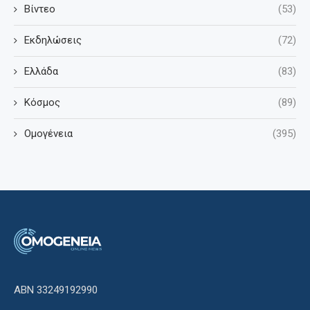
Βίντεο
(53)
Εκδηλώσεις
(72)
Ελλάδα
(83)
Κόσμος
(89)
Ομογένεια
(395)
ΑΒΝ 33249192990