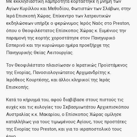
Με εκκλησιαστική λαμπρότητα εορτάστηκε η μνήμη των
Αγίων Κυρίλλου και Μεθοδίου, Φωτιστών των Σλάβων, στην
Ιερά Επισκοπή Χώρας. Επίκεντρο των λατρευτικών
εκδηλώσεων υπήρξε ο φερώνυμος Ιερός Ναός στο Preston,
όπου ο Θεοφιλέστατος Επίσκοπος Χώρας κ. Ευμένιος την
παραμονή της εορτής χοροστάτησε στον Πανηγυρικό
Εσπερινό και την κυριώνυμο ημέρα προεξήρχε της
Πανηγυρικής Θείας Λειτουργίας.
Τον Θεοφιλέστατο πλαισίωσαν ο Ιερατικώς Προϊστάμενος
της Ενορίας, Πανοσιολογιώτατος Αρχιμανδρίτης κ.
Ιερόθεος Κουρτέσης, και άλλοι κληρικοί της Ιεράς
Επισκοπής.
Κατά το κήρυγμά του, αφού διαβίβασε στους πιστούς τις
ευχές και τις ευλογίες του Σεβασμιωτάτου Αρχιεπισκόπου
Αυστραλίας κ.κ. Μακαρίου, ο Επίσκοπος Χώρας ομίλησε
καταλλήλως για τους τιμωμένους Αγίους, τους προστάτες
της Ενορίας του Preston, και για το ιεραποστολικό τους
έργο.