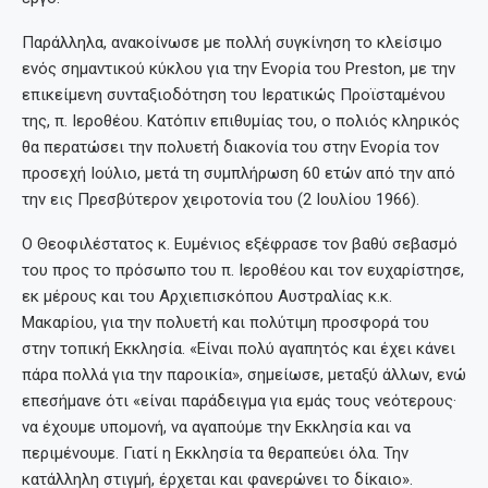
Παράλληλα, ανακοίνωσε με πολλή συγκίνηση το κλείσιμο
ενός σημαντικού κύκλου για την Ενορία του Preston, με την
επικείμενη συνταξιοδότηση του Ιερατικώς Προϊσταμένου
της, π. Ιεροθέου. Κατόπιν επιθυμίας του, ο πολιός κληρικός
θα περατώσει την πολυετή διακονία του στην Ενορία τον
προσεχή Ιούλιο, μετά τη συμπλήρωση 60 ετών από την από
την εις Πρεσβύτερον χειροτονία του (2 Ιουλίου 1966).
Ο Θεοφιλέστατος κ. Ευμένιος εξέφρασε τον βαθύ σεβασμό
του προς το πρόσωπο του π. Ιεροθέου και τον ευχαρίστησε,
εκ μέρους και του Αρχιεπισκόπου Αυστραλίας κ.κ.
Μακαρίου, για την πολυετή και πολύτιμη προσφορά του
στην τοπική Εκκλησία. «Είναι πολύ αγαπητός και έχει κάνει
πάρα πολλά για την παροικία», σημείωσε, μεταξύ άλλων, ενώ
επεσήμανε ότι «είναι παράδειγμα για εμάς τους νεότερους·
να έχουμε υπομονή, να αγαπούμε την Εκκλησία και να
περιμένουμε. Γιατί η Εκκλησία τα θεραπεύει όλα. Την
κατάλληλη στιγμή, έρχεται και φανερώνει το δίκαιο».