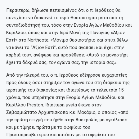
Περαιτέρω, δήλωσε πεπεισμένος ότι ο π. Ιερόθεος θα
συνεχίσει να διακονεί το ιερό Θυσιαστήριο μετά από τη
συνταξιοδότησή του, τόσο στην Ενορία Αγίων Μεθοδίου και
Κυρίλλου, όπως και στην Ιερά Μονή της Παναγίας «Άξιον
Εστί» στο Northcote. «Μόνιμο θυσιαστήριο και σπίτι θέλω
να κάνει το “Άξιον Εστί”, αυτό που αγαπάει και έχει στην
καρδιά του», ανέφερε και προσέθεσε: «Αυτό το μοναστήρι
έχει τα δάκρυά σας, τον αγώνα σας, την ιστορία σας».
Από την πλευρά του, ο π. Ιερόθεος εξέφρασε ευχαριστίες
προς όλους όσοι στήριξαν τον αγώνα του στη διάρκεια της
ιερατικής του διακονίας και ιδιαιτέρως τα τελευταία 15
χρόνια, που υπηρέτησε στην Ενορία Αγίων Μεθοδίου και
Κυρίλλου Preston. Ιδιαίτερη μνεία έκανε στον
Σεβασμιώτατο Αρχιεπίσκοπο κ.κ. Μακάριο, ο οποίος «από
την πρώτη στιγμή που ήρθε στην Αυστραλία, με αγκάλιασε
και με τίμησε, πρώτα με το οφφίκιο του
Πρωτοπρεσβυτέρου και κατόπιν με το οφφίκιο του