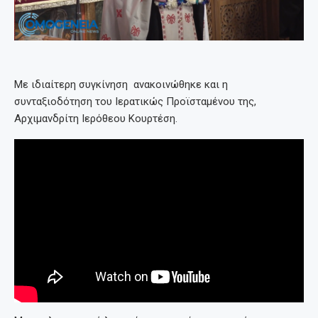
Με ιδιαίτερη συγκίνηση ανακοινώθηκε και η
συνταξιοδότηση του Ιερατικώς Προϊσταμένου της,
Αρχιμανδρίτη Ιερόθεου Κουρτέση.