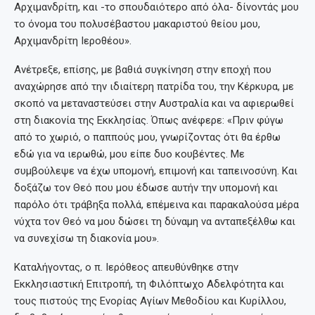
Αρχιμανδρίτη, και -το σπουδαιότερο από όλα- δίνοντάς μου
το όνομα του πολυσέβαστου μακαριστού θείου μου,
Αρχιμανδρίτη Ιεροθέου».
Ανέτρεξε, επίσης, με βαθιά συγκίνηση στην εποχή που
αναχώρησε από την ιδιαίτερη πατρίδα του, την Κέρκυρα, με
σκοπό να μεταναστεύσει στην Αυστραλία και να αφιερωθεί
στη διακονία της Εκκλησίας. Όπως ανέφερε: «Πριν φύγω
από το χωριό, ο παππούς μου, γνωρίζοντας ότι θα έρθω
εδώ για να ιερωθώ, μου είπε δυο κουβέντες. Με
συμβούλεψε να έχω υπομονή, επιμονή και ταπεινοσύνη. Και
δοξάζω τον Θεό που μου έδωσε αυτήν την υπομονή και
παρόλο ότι τράβηξα πολλά, επέμεινα και παρακαλούσα μέρα
νύχτα τον Θεό να μου δώσει τη δύναμη να ανταπεξέλθω και
να συνεχίσω τη διακονία μου».
Καταλήγοντας, ο π. Ιερόθεος απευθύνθηκε στην
Εκκλησιαστική Επιτροπή, τη Φιλόπτωχο Αδελφότητα και
τους πιστούς της Ενορίας Αγίων Μεθοδίου και Κυρίλλου,