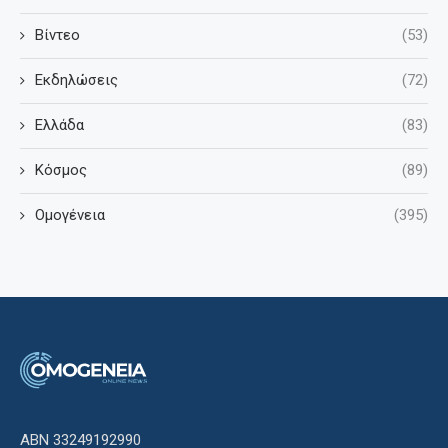
Βίντεο
(53)
Εκδηλώσεις
(72)
Ελλάδα
(83)
Κόσμος
(89)
Ομογένεια
(395)
ΑΒΝ 33249192990