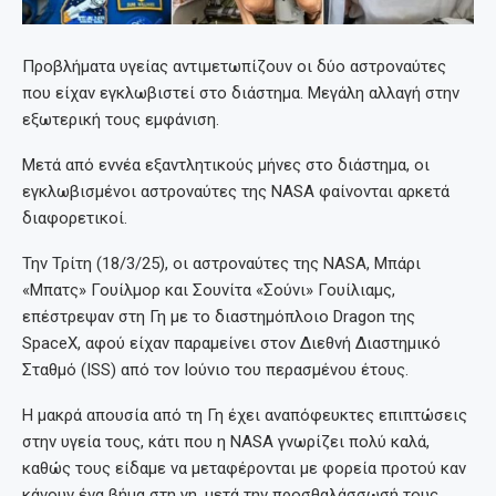
Προβλήματα υγείας αντιμετωπίζουν οι δύο αστροναύτες
που είχαν εγκλωβιστεί στο διάστημα. Μεγάλη αλλαγή στην
εξωτερική τους εμφάνιση.
Μετά από εννέα εξαντλητικούς μήνες στο διάστημα, οι
εγκλωβισμένοι αστροναύτες της NASA φαίνονται αρκετά
διαφορετικοί.
Την Τρίτη (18/3/25), οι αστροναύτες της NASA, Μπάρι
«Μπατς» Γουίλμορ και Σουνίτα «Σούνι» Γουίλιαμς,
επέστρεψαν στη Γη με το διαστημόπλοιο Dragon της
SpaceX, αφού είχαν παραμείνει στον Διεθνή Διαστημικό
Σταθμό (ISS) από τον Ιούνιο του περασμένου έτους.
Η μακρά απουσία από τη Γη έχει αναπόφευκτες επιπτώσεις
στην υγεία τους, κάτι που η NASA γνωρίζει πολύ καλά,
καθώς τους είδαμε να μεταφέρονται με φορεία προτού καν
κάνουν ένα βήμα στη γη, μετά την προσθαλάσσωσή τους