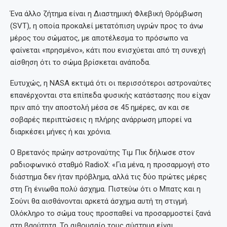
Ένα άλλο ζήτημα είναι η Διαστημική Φλεβική Θρόμβωση
(SVT), η οποία προκαλεί μετατόπιση υγρών προς το άνω
μέρος του σώματος, με αποτέλεσμα το πρόσωπο να
φαίνεται «πρησμένο», κάτι που ενισχύεται από τη συνεχή
αίσθηση ότι το σώμα βρίσκεται ανάποδα.
Ευτυχώς, η NASA εκτιμά ότι οι περισσότεροι αστροναύτες
επανέρχονται στα επίπεδα φυσικής κατάστασης που είχαν
πριν από την αποστολή μέσα σε 45 ημέρες, αν και σε
σοβαρές περιπτώσεις η πλήρης ανάρρωση μπορεί να
διαρκέσει μήνες ή και χρόνια.
Ο Βρετανός πρώην αστροναύτης Τιμ Πικ δήλωσε στον
ραδιοφωνικό σταθμό RadioX: «Για μένα, η προσαρμογή στο
διάστημα δεν ήταν πρόβλημα, αλλά τις δύο πρώτες μέρες
στη Γη ένιωθα πολύ άσχημα. Πιστεύω ότι ο Μπατς και η
Σούνι θα αισθάνονται αρκετά άσχημα αυτή τη στιγμή.
Ολόκληρο το σώμα τους προσπαθεί να προσαρμοστεί ξανά
στη βαρύτητα. Το αιθουσαίο τους σύστημα είναι