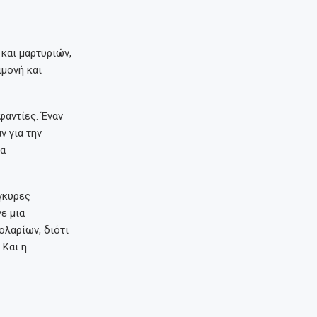
και μαρτυριών,
μονή και
φαντίες. Έναν
ν για την
μα
γκυρες
ε μια
ολαρίων, διότι
 Και η