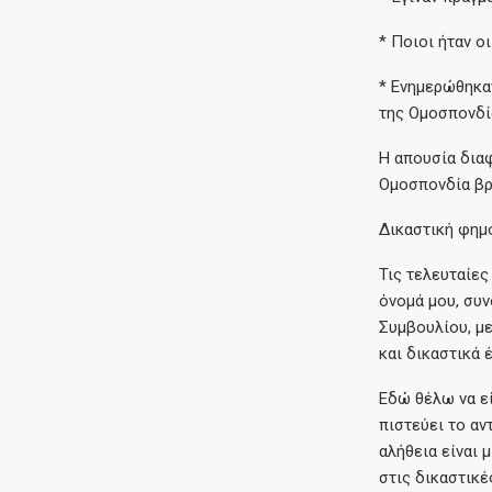
* Ποιοι ήταν ο
* Ενημερώθηκαν
της Ομοσπονδί
Η απουσία διαφ
Ομοσπονδία βρί
Δικαστική φημ
Τις τελευταίε
όνομά μου, συν
Συμβουλίου, με
και δικαστικά 
Εδώ θέλω να ε
πιστεύει το αν
αλήθεια είναι 
στις δικαστικέ