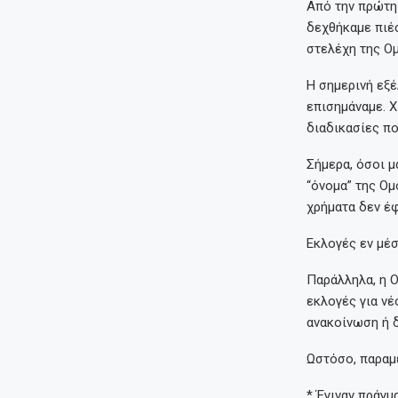
Από την πρώτη 
δεχθήκαμε πιέσ
στελέχη της Ομ
Η σημερινή εξέ
επισημάναμε. Χ
διαδικασίες πο
Σήμερα, όσοι μ
“όνομα” της Ομ
χρήματα δεν έφ
Εκλογές εν μέ
Παράλληλα, η 
εκλογές για νέ
ανακοίνωση ή δ
Ωστόσο, παραμέ
* Έγιναν πράγμ