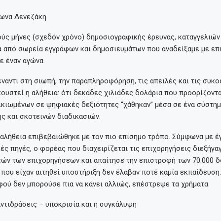
ωνα Δενεζάκη
ύς μήνες (σχεδόν χρόνο) δημοσιογραφικής έρευνας, καταγγελιών 
α από σωρεία εγγράφων και δημοσιευμάτων που αναδείξαμε με επι
ε έναν αγώνα.
ναντι στη σιωπή, την παραπληροφόρηση, τις απειλές και τις συκο
κουστεί η αλήθεια: ότι δεκάδες χιλιάδες δολάρια που προορίζοντα
ικιωμένων σε ψηφιακές δεξιότητες “χάθηκαν” μέσα σε ένα σύστη
ς και σκοτεινών διαδικασιών.
 αλήθεια επιβεβαιώθηκε με τον πιο επίσημο τρόπο. Σύμφωνα με έ
ς πηγές, ο φορέας που διαχειρίζεται τις επιχορηγήσεις διεξήγαγ
ών των επιχορηγήσεων και απαίτησε την επιστροφή των 70.000 δ
 που είχαν αιτηθεί υποστήριξη δεν έλαβαν ποτέ καμία εκπαίδευση.
ού δεν μπορούσε πια να κάνει αλλιώς, επέστρεψε τα χρήματα.
αντιδράσεις – υποκρισία και η συγκάλυψη