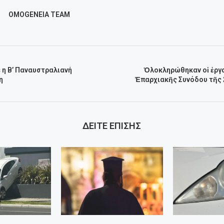
OMOGENEIA TEAM
η Β’ Παναυστραλιανή
Ὁλοκληρώθηκαν οἱ ἐργα
η
Ἐπαρχιακῆς Συνόδου τῆς
ΔΕΙΤΕ ΕΠΙΣΗΣ