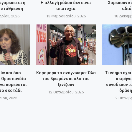
αγορεύεται η
Η αλλαγή ρόλου δεν είναι
Χορεύουν κ
η στάθμευση
αποτυχία
αδι
ρίου, 2026
13 Φεβρουαρίου, 2026
18 Δεκεμβ
ύν και δυο
Καραμαρκ το ανάγνωσμα: Όλα
Τι νόημα έχει
Η Ομοσπονδία
του βρωμάνε κι όλα του
σειρήνε
να πορεύεται
ξινίζουν
συνοδεύοντα
το σκοτάδι
δράσης
12 Οκτωβρίου, 2025
ίου, 2025
2 Οκτωβρ