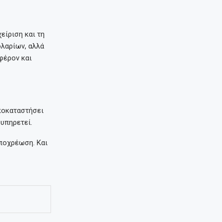
είριση και τη
ολαρίων, αλλά
αφέρον και
ποκαταστήσει
 υπηρετεί.
υποχρέωση. Και