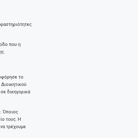
 δραστηριότητες
ίοδο που η
ης.
λοφόρησε το
 Διοικητικού
 σε δικηγορικά
. Όποιος
ίο τους. Η
 να τρέχουμε