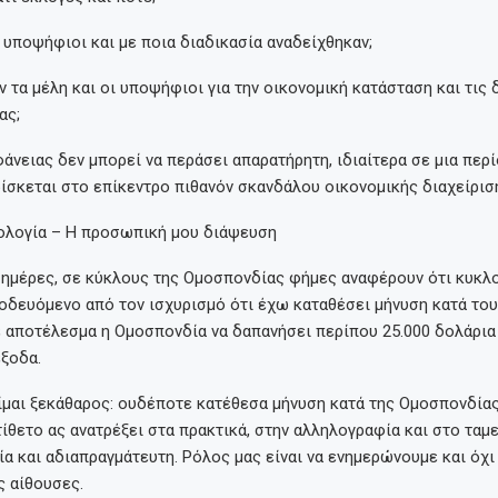
ι υποψήφιοι και με ποια διαδικασία αναδείχθηκαν;
 τα μέλη και οι υποψήφιοι για την οικονομική κατάσταση και τις
ας;
άνειας δεν μπορεί να περάσει απαρατήρητη, ιδιαίτερα σε μια περ
σκεται στο επίκεντρο πιθανόν σκανδάλου οικονομικής διαχείρισ
ολογία – Η προσωπική μου διάψευση
ς ημέρες, σε κύκλους της Ομοσπονδίας φήμες αναφέρουν ότι κυκ
οδευόμενο από τον ισχυρισμό ότι έχω καταθέσει μήνυση κατά του
 αποτέλεσμα η Ομοσπονδία να δαπανήσει περίπου 25.000 δολάρια
έξοδα.
ίμαι ξεκάθαρος: ουδέποτε κατέθεσα μήνυση κατά της Ομοσπονδίας
τίθετο ας ανατρέξει στα πρακτικά, στην αλληλογραφία και στο ταμε
μία και αδιαπραγμάτευτη. Ρόλος μας είναι να ενημερώνουμε και όχι
ς αίθουσες.