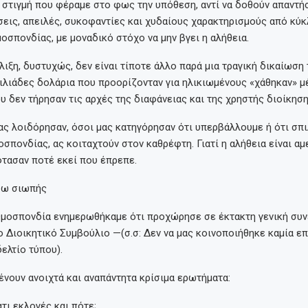
στιγμή που φέραμε στο φως την υπόθεση, αντί να δοθούν απαντήσ
εις, απειλές, συκοφαντίες και χυδαίους χαρακτηρισμούς από κύκ
οσπονδίας, με μοναδικό στόχο να μην βγει η αλήθεια.
λιξη, δυστυχώς, δεν είναι τίποτε άλλο παρά μια τραγική δικαίωσ
ιλιάδες δολάρια που προορίζονταν για ηλικιωμένους «χάθηκαν» μ
υ δεν τήρησαν τις αρχές της διαφάνειας και της χρηστής διοίκηση
ας λοιδόρησαν, όσοι μας κατηγόρησαν ότι υπερβάλλουμε ή ότι σπ
οσπονδίας, ας κοιταχτούν στον καθρέφτη. Γιατί η αλήθεια είναι αμε
τασαν ποτέ εκεί που έπρεπε.
σω σιωπής
Ομοσπονδία ενημερωθήκαμε ότι προχώρησε σε έκτακτη γενική συν
ο Διοικητικό Συμβούλιο —(σ.σ: Δεν να μας κοινοποιήθηκε καμία ε
ελτίο τύπου).
νουν ανοιχτά και αναπάντητα κρίσιμα ερωτήματα:
ατι εκλογές και πότε;