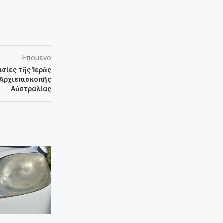
Επόμενο
σίες τῆς Ἱερᾶς
 Ἀρχιεπισκοπῆς
Αὐστραλίας