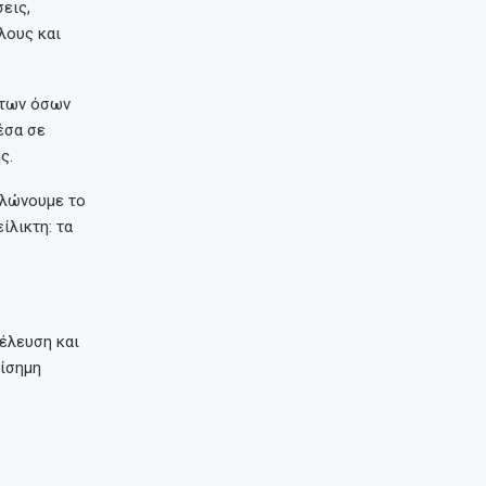
εις,
λους και
η των όσων
έσα σε
ς.
ιλώνουμε το
ίλικτη: τα
έλευση και
πίσημη