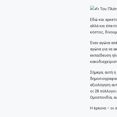
Του Πλάτ
Εδώ και αρκετο
αλλά και έπειτ
κόστος, δίνουμ
Έναν αγώνα απέ
αγώνα για να α
εκπαίδευση ηλ
κακοδιαχείριση
Σήμερα, αυτή η
δημοσιογραφικέ
αξιολόγηση αυτ
οι 28 σύλλογοι
Ομοσπονδία, αφ
Η έρευνα – οι 