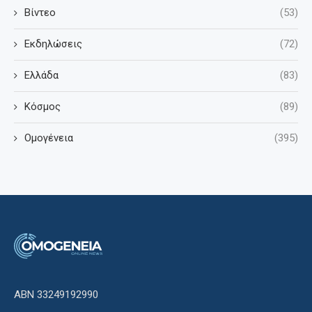
Βίντεο
(53)
Εκδηλώσεις
(72)
Ελλάδα
(83)
Κόσμος
(89)
Ομογένεια
(395)
ΑΒΝ 33249192990