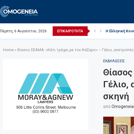
Πέμπτη, 6 Αυγούστου, 2026
ΕΠΙΚΑΙΡΟΤΗΤΑ
Η Ελληνική Κοιν
(Video) Ι. Ναός 
Πέθανε ο Ελλην
Η κοινότητα επι
Η Ελληνική Κοιν
Home
»
Θίασος ΕΕΑΜΑ: «Κάτι τρέχει με τον Λάζαρο» – Γέλιο, ανατροπές
ΕΚΔΗΛΩΣΕΙΣ
Θίασος
Γέλιο,
σκηνή
από
Omogeneia