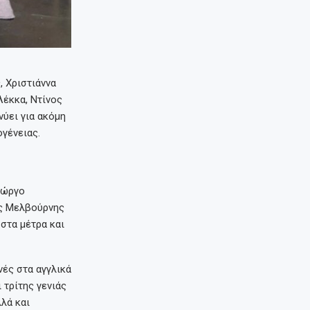
 Χριστιάννα
Λέκκα, Ντίνος
ύει για ακόμη
ογένειας.
ιώργο
ης Μελβούρνης
στα μέτρα και
ές στα αγγλικά
 τρίτης γενιάς
λά και