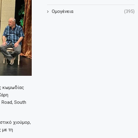
Ομογένεια
(395)
ής κωμωδίας
Χάρη
 Road, South
στικό χιούμορ,
 με τη