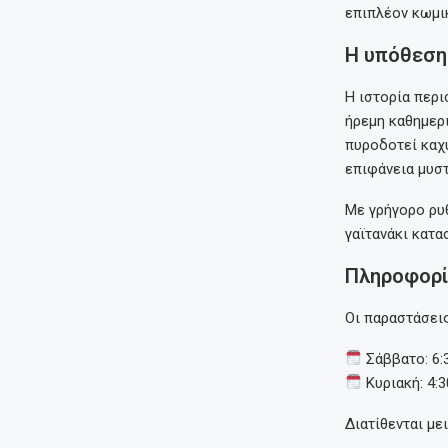
επιπλέον κωμικ
Η υπόθεση
Η ιστορία περι
ήρεμη καθημερι
πυροδοτεί καχ
επιφάνεια μυσ
Με γρήγορο ρυθ
γαϊτανάκι κατα
Πληροφορί
Οι παραστάσεις
Σάββατο: 6:3
Κυριακή: 4:30
Διατίθενται με