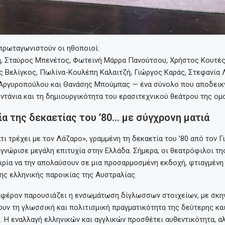
πρωταγωνιστούν οι ηθοποιοί:
, Σταύρος Μπενέτος, Φωτεινή Μάρρα Πανούτσου, Χρήστος Κουτές,
ς Βελίγκος, Πωλίνα-Κουλέπη Καλαιτζή, Γιώργος Καράς, Στεφανία 
 Αργυροπούλου και Θανάσης Μπούμπας — ένα σύνολο που αποδεικν
ντάνια και τη δημιουργικότητα του ερασιτεχνικού θεάτρου της ομ
ία της δεκαετίας του ’80… με σύγχρονη ματιά
ι τρέχει με τον Λάζαρο», γραμμένη τη δεκαετία του ’80 από τον Γ
γνώρισε μεγάλη επιτυχία στην Ελλάδα. Σήμερα, οι θεατρόφιλοι τ
ιρία να την απολαύσουν σε μια προσαρμοσμένη εκδοχή, φτιαγμένη 
της ελληνικής παροικίας της Αυστραλίας.
ιαφέρον παρουσιάζει η ενσωμάτωση δίγλωσσων στοιχείων, με σκην
ν τη γλωσσική και πολιτισμική πραγματικότητα της δεύτερης και
. Η εναλλαγή ελληνικών και αγγλικών προσθέτει αυθεντικότητα, αλ