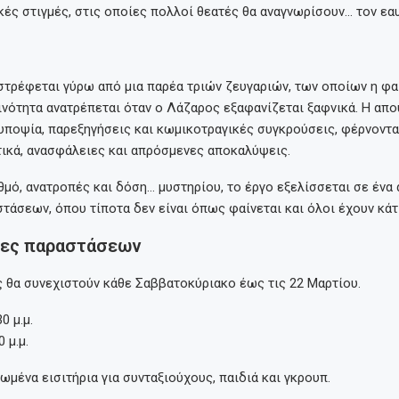
ές στιγμές, στις οποίες πολλοί θεατές θα αναγνωρίσουν… τον εαυ
στρέφεται γύρω από μια παρέα τριών ζευγαριών, των οποίων η φα
νότητα ανατρέπεται όταν ο Λάζαρος εξαφανίζεται ξαφνικά. Η απο
υποψία, παρεξηγήσεις και κωμικοτραγικές συγκρούσεις, φέρνοντα
τικά, ανασφάλειες και απρόσμενες αποκαλύψεις.
μό, ανατροπές και δόση… μυστηρίου, το έργο εξελίσσεται σε ένα
στάσεων, όπου τίποτα δεν είναι όπως φαίνεται και όλοι έχουν κάτ
ες παραστάσεων
 θα συνεχιστούν κάθε Σαββατοκύριακο έως τις 22 Μαρτίου.
0 μ.μ.
 μ.μ.
ιωμένα εισιτήρια για συνταξιούχους, παιδιά και γκρουπ.