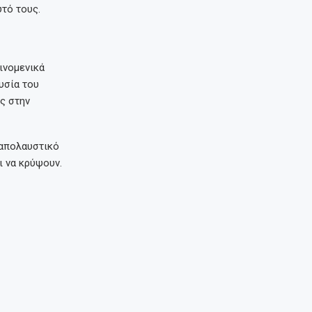
τό τους.
ινομενικά
υσία του
ς στην
 απολαυστικό
ι να κρύψουν.