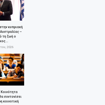
 στην κυπριακή
 Αυστραλίας –
ό τη ζωή ο
κος...
του, 2026
ή Κοινότητα
θα συντονίσει
ρη κοινοτική