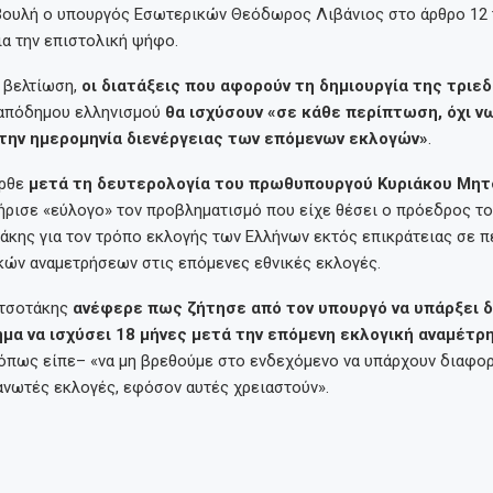
Βουλή ο υπουργός Εσωτερικών Θεόδωρος Λιβάνιος στο άρθρο 12 
α την επιστολική ψήφο.
 βελτίωση,
οι διατάξεις που αφορούν τη δημιουργία της τριε
πόδημου ελληνισμού
θα ισχύσουν «σε κάθε περίπτωση, όχι ν
 την ημερομηνία διενέργειας των επόμενων εκλογών»
.
ήρθε
μετά τη δευτερολογία του πρωθυπουργού Κυριάκου Μη
ήρισε «εύλογο» τον προβληματισμό που είχε θέσει ο πρόεδρος 
άκης για τον τρόπο εκλογής των Ελλήνων εκτός επικράτειας σε 
κών αναμετρήσεων στις επόμενες εθνικές εκλογές.
ητσοτάκης
ανέφερε πως ζήτησε από τον υπουργό να υπάρξει 
μα να ισχύσει 18 μήνες μετά την επόμενη εκλογική αναμέτρ
όπως είπε– «να μη βρεθούμε στο ενδεχόμενο να υπάρχουν διαφορ
ανωτές εκλογές, εφόσον αυτές χρειαστούν».