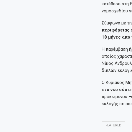
κατέθεσε στη 
νομοσχεδίου γι
Σύμφωνα με τη
περιφέρειας
α
18 μήνες από
Η παρέμβαση 
οποίος χαρακτ
Νίκος Ανδρουλ
διπλών εκλογι
Ο Κυριάκος Μ
«το νέο σύστη
προκειμένου –
εκλογής σε απ
FEATURED