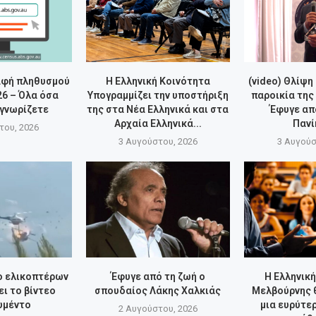
αφή πληθυσμού
Η Ελληνική Κοινότητα
(video) Θλίψη
26 – Όλα όσα
Υπογραμμίζει την υποστήριξη
παροικία της
 γνωρίζετε
της στα Νέα Ελληνικά και στα
Έφυγε απ
Αρχαία Ελληνικά...
Πανί
του, 2026
3 Αυγούστου, 2026
3 Αυγούσ
ο ελικοπτέρων
Έφυγε από τη ζωή ο
Η Ελληνικ
ει το βίντεο
σπουδαίος Λάκης Χαλκιάς
Μελβούρνης 
υμέντο
μια ευρύτε
2 Αυγούστου, 2026