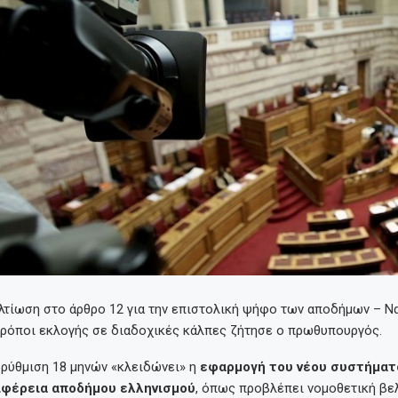
λτίωση στο άρθρο 12 για την επιστολική ψήφο των αποδήμων – 
τρόποι εκλογής σε διαδοχικές κάλπες ζήτησε ο πρωθυπουργός.
 ρύθμιση 18 μηνών «κλειδώνει» η
εφαρμογή του νέου συστήματο
ιφέρεια αποδήμου ελληνισμού
, όπως προβλέπει νομοθετική βε